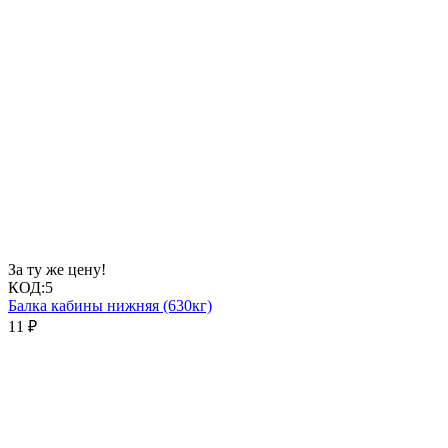
За ту же цену!
КОД:
5
Балка кабины нижняя (630кг)
11
₽