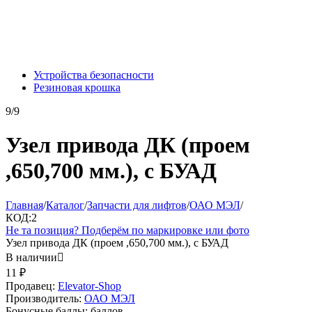
Устройства безопасности
Резиновая крошка
9/9
Узел привода ДК (проем
,650,700 мм.), с БУАД
Главная
/
Каталог
/
Запчасти для лифтов
/
ОАО МЭЛ
/
КОД:
2
Не та позиция? Подберём по маркировке или фото
Узел привода ДК (проем ,650,700 мм.), с БУАД
В наличии

11
₽
Продавец:
Elevator-Shop
Производитель:
ОАО МЭЛ
Бонусные баллы:
баллов