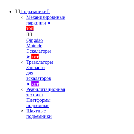


Подъемники

Механизировнные
паркинги ➤
топ


Qingdao
Mutrade
Эскалаторы
➤
хит
Траволаторы
Запчасти
для
эскалаторов
➤
хит
Реабилитационная
техника
Платформы
подъемные
Шахтные
подъемники