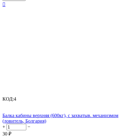

КОД:
4
Балка кабины верхняя (600кг), с захватыв. механизмом
(ловитель, Болгария)
+
−
30
₽