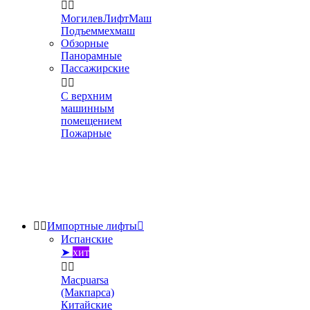


МогилевЛифтМаш
Подъеммехмаш
Обзорные
Панорамные
Пассажирские


С верхним
машинным
помещением
Пожарные


Импортные лифты

Испанские
➤
хит


Macpuarsa
(Макпарса)
Китайские