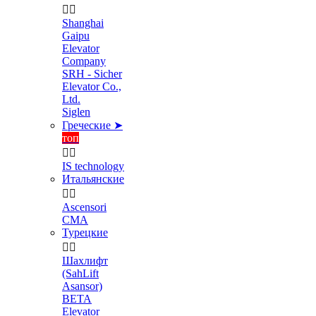


Shanghai
Gaipu
Elevator
Company
SRH - Sicher
Elevator Co.,
Ltd.
Siglen
Греческие ➤
топ


IS technology
Итальянские


Ascensori
CMA
Турецкие


Шахлифт
(SahLift
Asansor)
BETA
Elevator