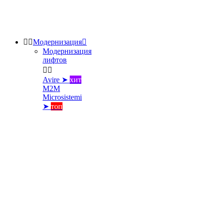


Модернизация

Модернизация
лифтов


Avire ➤
хит
M2M
Microsistemi
➤
топ