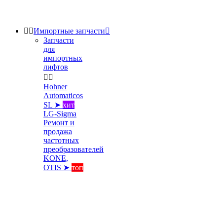


Импортные запчасти

Запчасти
для
импортных
лифтов


Hohner
Automaticos
SL ➤
хит
LG-Sigma
Ремонт и
продажа
частотных
преобразователей
KONE,
OTIS ➤
топ