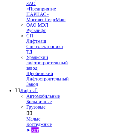
ЗАО
«Предприятие
ПАРНАС»
МогилевЛифтМаш
ОАО МЭЛ
Русьлифт
СП
Лифтмаш
Спецэлектроника
ТД
Уральский
лифтостроительный
завод
Щербинский
Лифтостроительный
Завод


Лифты

Автомобильные
Больничные
Грузовые


Малые
Коттеджные
➤
хит