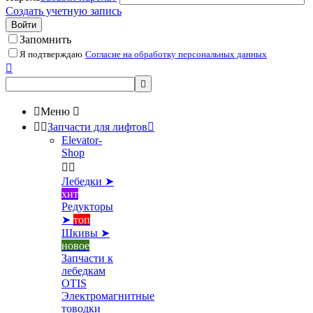
Создать учетную запись
Войти
Запомнить
Я подтверждаю
Согласие на обработку персональных данных



Меню



Запчасти для лифтов

Elevator-
Shop


Лебедки ➤
хит
Редукторы
➤
топ
Шкивы ➤
новое
Запчасти к
лебедкам
OTIS
Электромагнитные
товодки