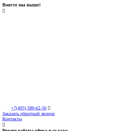
Вместе мы выше!

+7(495)
589-62-56

Заказать обратный звонок
Контакты

Режим работы офиса и склада: