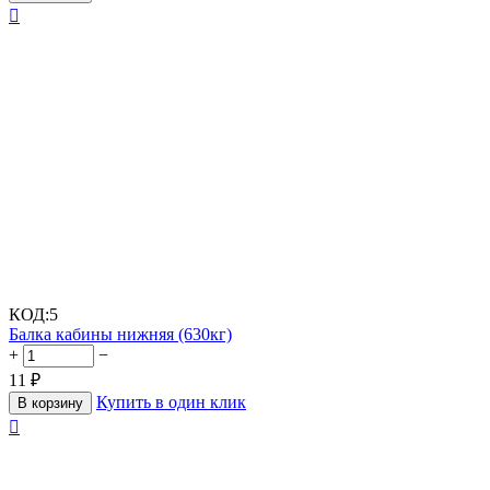

КОД:
5
Балка кабины нижняя (630кг)
+
−
11
₽
Купить в один клик
В корзину
