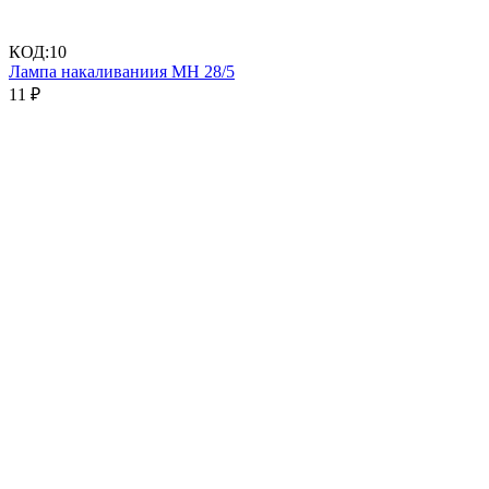
КОД:
10
Лампа накаливаниия МН 28/5
11
₽