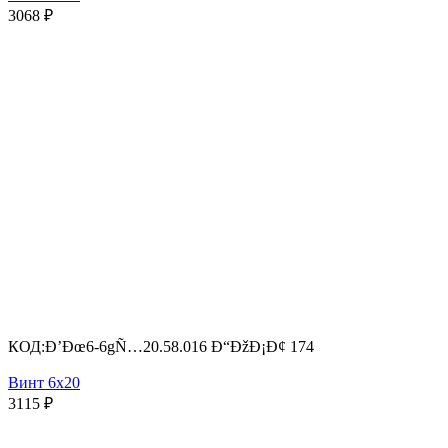
3068
₽
КОД:
Ð’Ðœ6-6gÑ…20.58.016 Ð“ÐžÐ¡Ð¢ 174
Винт 6х20
3115
₽