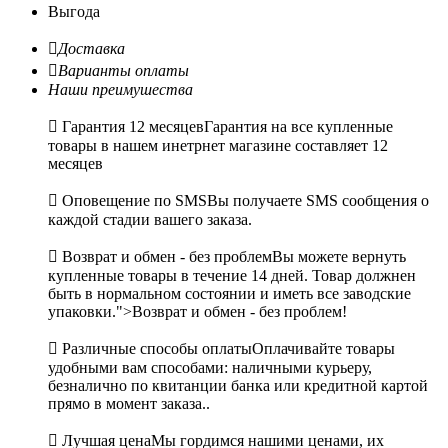
Выгода

Доставка

Варианты оплаты
Наши преимушества

Гарантия 12 месяцев
Гарантия на все купленные
товары в нашем инетрнет магазине составляет 12
месяцев

Оповещение по SMS
Вы получаете SMS сообщения о
каждой стадии вашего заказа.

Возврат и обмен - без проблем
Вы можете вернуть
купленные товары в течение 14 дней. Товар должнен
быть в нормальном состоянии и иметь все заводские
упаковки.">Возврат и обмен - без проблем!

Различные способы оплаты
Оплачивайте товары
удобными вам способами: наличными курьеру,
безналично по квитанции банка или кредитной картой
прямо в момент заказа..

Лучшая цена
Мы гордимся нашими ценами, их