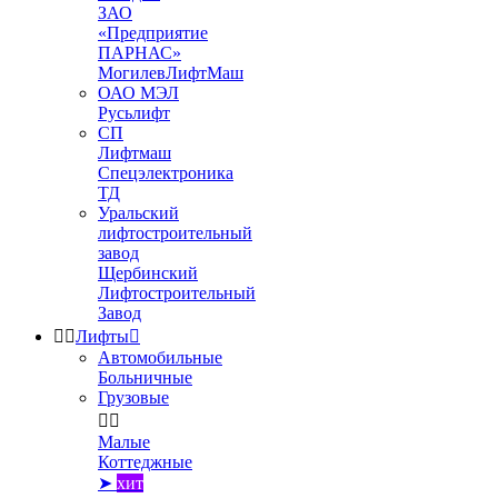
ЗАО
«Предприятие
ПАРНАС»
МогилевЛифтМаш
ОАО МЭЛ
Русьлифт
СП
Лифтмаш
Спецэлектроника
ТД
Уральский
лифтостроительный
завод
Щербинский
Лифтостроительный
Завод


Лифты

Автомобильные
Больничные
Грузовые


Малые
Коттеджные
➤
хит