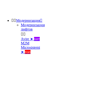


Модернизация

Модернизация
лифтов


Avire ➤
хит
M2M
Microsistemi
➤
топ