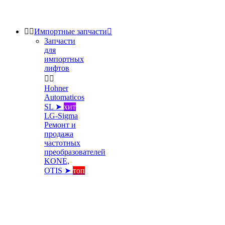


Импортные запчасти

Запчасти
для
импортных
лифтов


Hohner
Automaticos
SL ➤
хит
LG-Sigma
Ремонт и
продажа
частотных
преобразователей
KONE,
OTIS ➤
топ