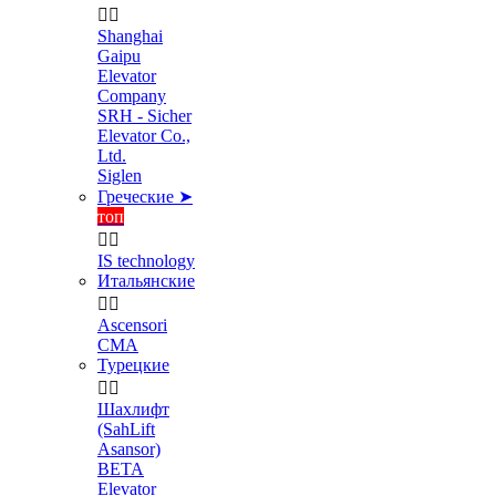


Shanghai
Gaipu
Elevator
Company
SRH - Sicher
Elevator Co.,
Ltd.
Siglen
Греческие ➤
топ


IS technology
Итальянские


Ascensori
CMA
Турецкие


Шахлифт
(SahLift
Asansor)
BETA
Elevator