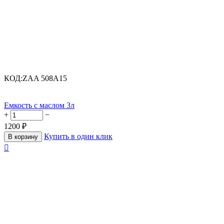
КОД:
ZAA 508A15
Емкость с маслом 3л
+
−
1200
₽
Купить в один клик
В корзину
