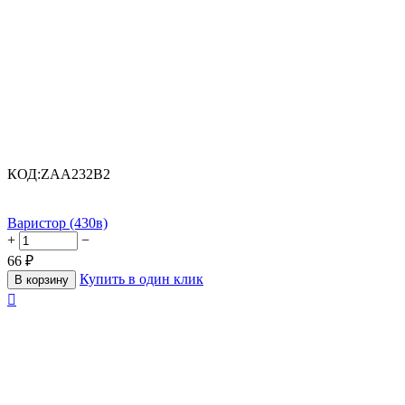
КОД:
ZAA232B2
Варистор (430в)
+
−
66
₽
Купить в один клик
В корзину
