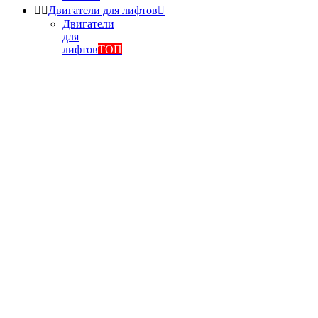


Двигатели для лифтов

Двигатели
для
лифтов
ТОП