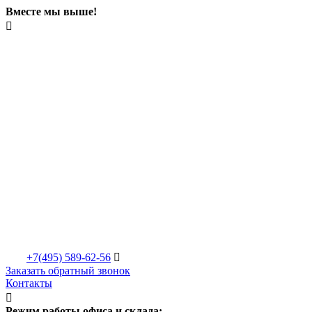
Вместе мы выше!

+7(495)
589-62-56

Заказать обратный звонок
Контакты

Режим работы офиса и склада: