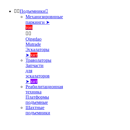


Подъемники

Механизировнные
паркинги ➤
топ


Qingdao
Mutrade
Эскалаторы
➤
хит
Траволаторы
Запчасти
для
эскалаторов
➤
хит
Реабилитационная
техника
Платформы
подъемные
Шахтные
подъемники