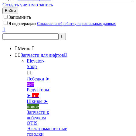
Создать учетную запись
Войти
Запомнить
Я подтверждаю
Согласие на обработку персональных данных



Меню



Запчасти для лифтов

Elevator-
Shop


Лебедки ➤
хит
Редукторы
➤
топ
Шкивы ➤
новое
Запчасти к
лебедкам
OTIS
Электромагнитные
товодки