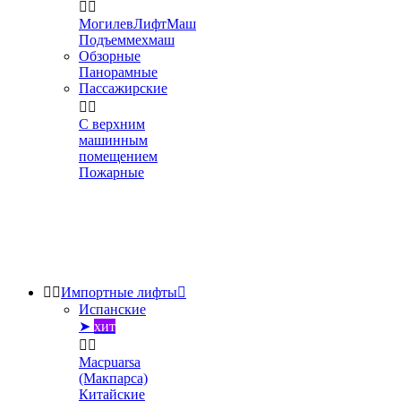


МогилевЛифтМаш
Подъеммехмаш
Обзорные
Панорамные
Пассажирские


С верхним
машинным
помещением
Пожарные


Импортные лифты

Испанские
➤
хит


Macpuarsa
(Макпарса)
Китайские