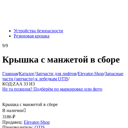
Устройства безопасности
Резиновая крошка
9/9
Крышка с манжетой в сборе
Главная
/
Каталог
/
Запчасти для лифтов
/
Elevator-Shop
/
Запасные
части (запчасти) к лебедкам OTIS
/
КОД:
ZAA 33 H3
Не та позиция? Подберём по маркировке или фото
Крышка с манжетой в сборе
В наличии

3186
₽
Продавец:
Elevator-Shop
Производитель:
OTIS