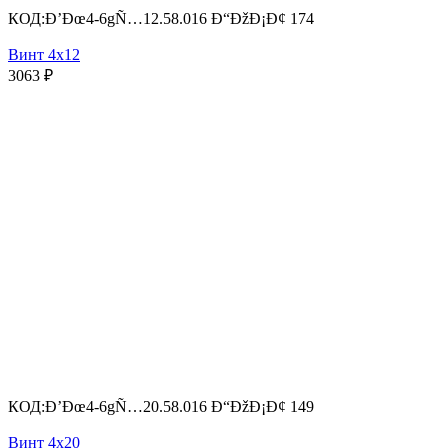
КОД:
Ð’Ðœ4-6gÑ…12.58.016 Ð“ÐžÐ¡Ð¢ 174
Винт 4х12
3063
₽
КОД:
Ð’Ðœ4-6gÑ…20.58.016 Ð“ÐžÐ¡Ð¢ 149
Винт 4х20