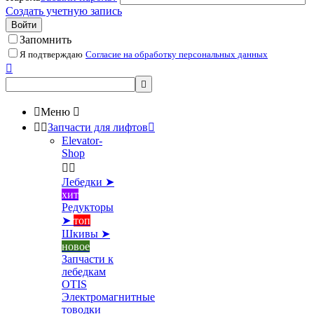
Создать учетную запись
Войти
Запомнить
Я подтверждаю
Согласие на обработку персональных данных



Меню



Запчасти для лифтов

Elevator-
Shop


Лебедки ➤
хит
Редукторы
➤
топ
Шкивы ➤
новое
Запчасти к
лебедкам
OTIS
Электромагнитные
товодки