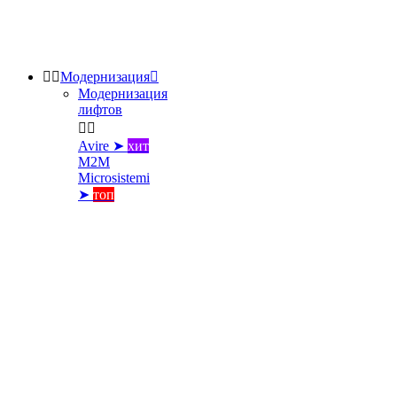


Модернизация

Модернизация
лифтов


Avire ➤
хит
M2M
Microsistemi
➤
топ