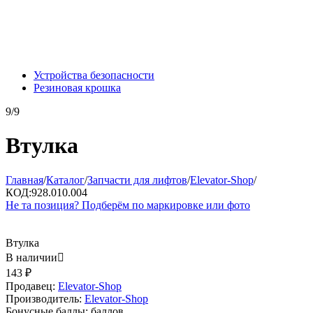
Устройства безопасности
Резиновая крошка
9/9
Втулка
Главная
/
Каталог
/
Запчасти для лифтов
/
Elevator-Shop
/
КОД:
928.010.004
Не та позиция? Подберём по маркировке или фото
Втулка
В наличии

143
₽
Продавец:
Elevator-Shop
Производитель:
Elevator-Shop
Бонусные баллы:
баллов