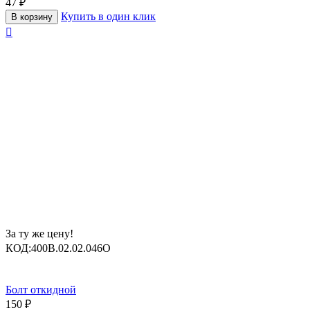
47
₽
Купить в один клик
В корзину

За ту же цену!
КОД:
400B.02.02.046O
Болт откидной
150
₽