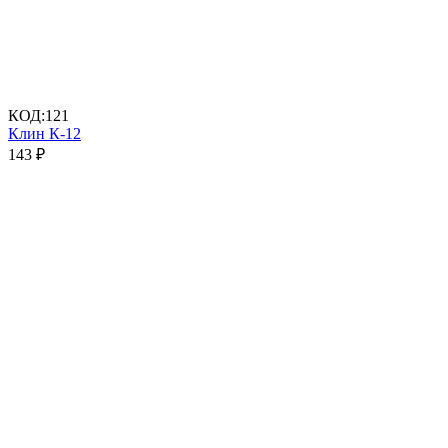
КОД:
121
Клин К-12
143
₽