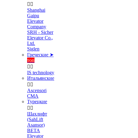


Shanghai
Gaipu
Elevator
Company
SRH - Sicher
Elevator Co.,
Ltd.
Siglen
Греческие ➤
топ


IS technology
Итальянские


Ascensori
CMA
Турецкие


Шахлифт
(SahLift
Asansor)
BETA
Elevator