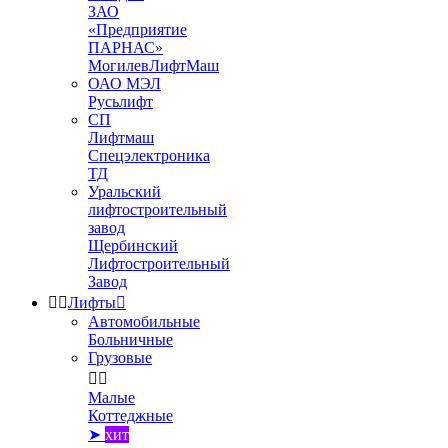
ЗАО
«Предприятие
ПАРНАС»
МогилевЛифтМаш
ОАО МЭЛ
Русьлифт
СП
Лифтмаш
Спецэлектроника
ТД
Уральский
лифтостроительный
завод
Щербинский
Лифтостроительный
Завод


Лифты

Автомобильные
Больничные
Грузовые


Малые
Коттеджные
➤
хит