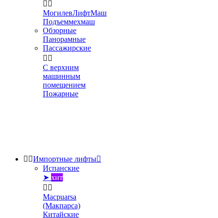


МогилевЛифтМаш
Подъеммехмаш
Обзорные
Панорамные
Пассажирские


С верхним
машинным
помещением
Пожарные


Импортные лифты

Испанские
➤
хит


Macpuarsa
(Макпарса)
Китайские