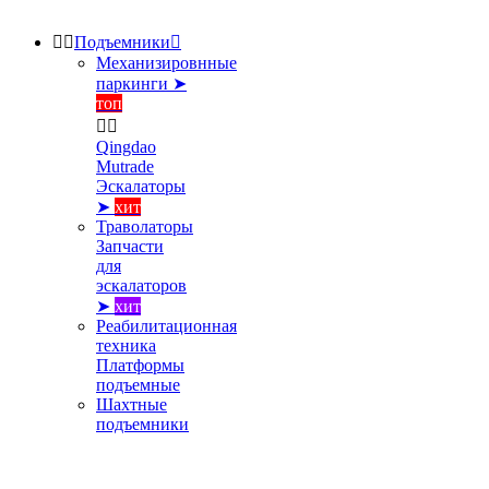


Подъемники

Механизировнные
паркинги ➤
топ


Qingdao
Mutrade
Эскалаторы
➤
хит
Траволаторы
Запчасти
для
эскалаторов
➤
хит
Реабилитационная
техника
Платформы
подъемные
Шахтные
подъемники