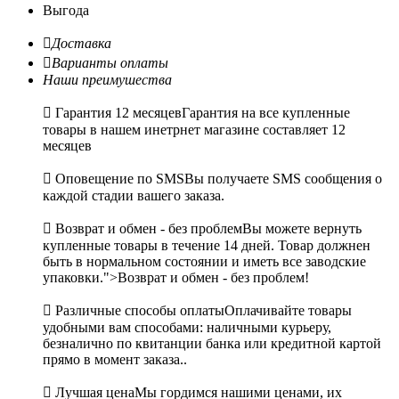
Выгода

Доставка

Варианты оплаты
Наши преимушества

Гарантия 12 месяцев
Гарантия на все купленные
товары в нашем инетрнет магазине составляет 12
месяцев

Оповещение по SMS
Вы получаете SMS сообщения о
каждой стадии вашего заказа.

Возврат и обмен - без проблем
Вы можете вернуть
купленные товары в течение 14 дней. Товар должнен
быть в нормальном состоянии и иметь все заводские
упаковки.">Возврат и обмен - без проблем!

Различные способы оплаты
Оплачивайте товары
удобными вам способами: наличными курьеру,
безналично по квитанции банка или кредитной картой
прямо в момент заказа..

Лучшая цена
Мы гордимся нашими ценами, их