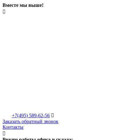
Вместе мы выше!

+7(495)
589-62-56

Заказать обратный звонок
Контакты

Режим работы офиса и склада: