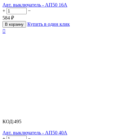
Авт. выключатель - АП50 16А
+
−
584
₽
Купить в один клик
В корзину

КОД:
495
Авт. выключатель - АП50 40А
+
−