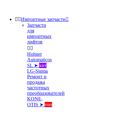


Импортные запчасти

Запчасти
для
импортных
лифтов


Hohner
Automaticos
SL ➤
хит
LG-Sigma
Ремонт и
продажа
частотных
преобразователей
KONE,
OTIS ➤
топ