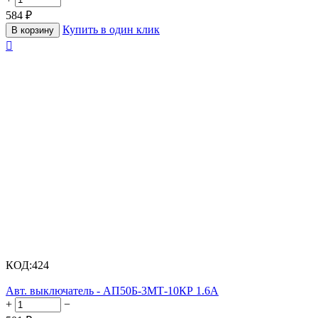
584
₽
Купить в один клик
В корзину

КОД:
424
Авт. выключатель - АП50Б-3МТ-10КР 1.6А
+
−