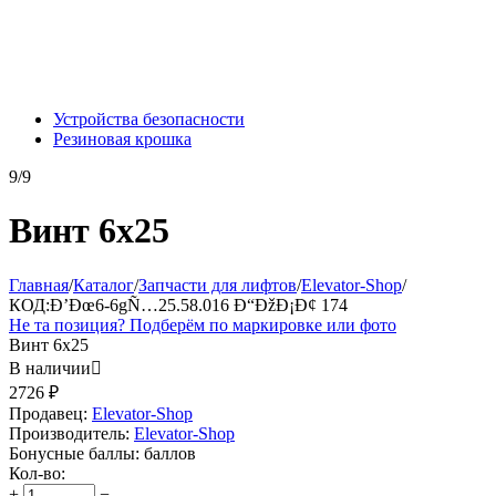
Устройства безопасности
Резиновая крошка
9/9
Винт 6х25
Главная
/
Каталог
/
Запчасти для лифтов
/
Elevator-Shop
/
КОД:
Ð’Ðœ6-6gÑ…25.58.016 Ð“ÐžÐ¡Ð¢ 174
Не та позиция? Подберём по маркировке или фото
Винт 6х25
В наличии

2726
₽
Продавец:
Elevator-Shop
Производитель:
Elevator-Shop
Бонусные баллы:
баллов
Кол-во:
+
−