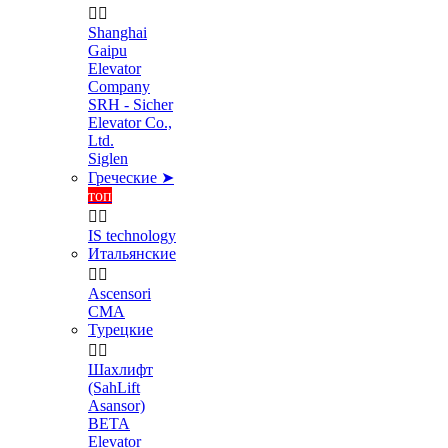


Shanghai
Gaipu
Elevator
Company
SRH - Sicher
Elevator Co.,
Ltd.
Siglen
Греческие ➤
топ


IS technology
Итальянские


Ascensori
CMA
Турецкие


Шахлифт
(SahLift
Asansor)
BETA
Elevator