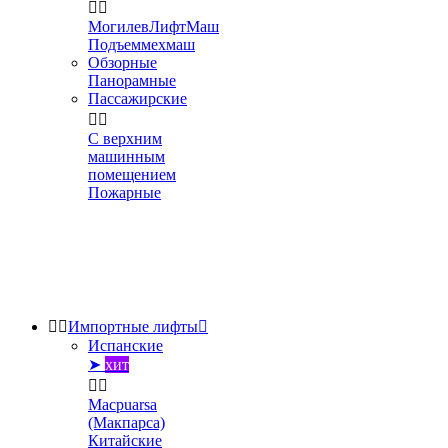


МогилевЛифтМаш
Подъеммехмаш
Обзорные
Панорамные
Пассажирские


С верхним
машинным
помещением
Пожарные


Импортные лифты

Испанские
➤
хит


Macpuarsa
(Макпарса)
Китайские