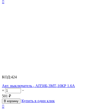

КОД:
424
Авт. выключатель - АП50Б-3МТ-10КР 1.6А
+
−
501
₽
Купить в один клик
В корзину
