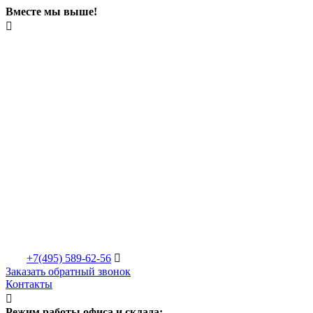
Вместе мы выше!

+7(495)
589-62-56

Заказать обратный звонок
Контакты

Режим работы офиса и склада: