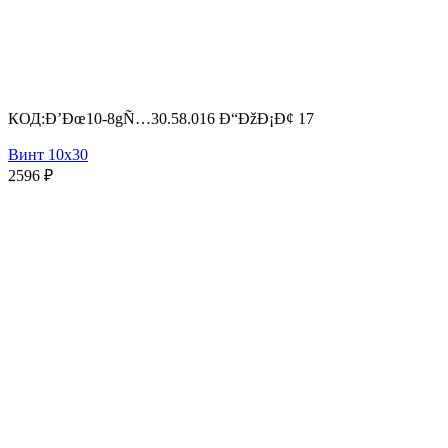
КОД:
Ð’Ðœ10-8gÑ…30.58.016 Ð“ÐžÐ¡Ð¢ 17
Винт 10х30
2596
₽