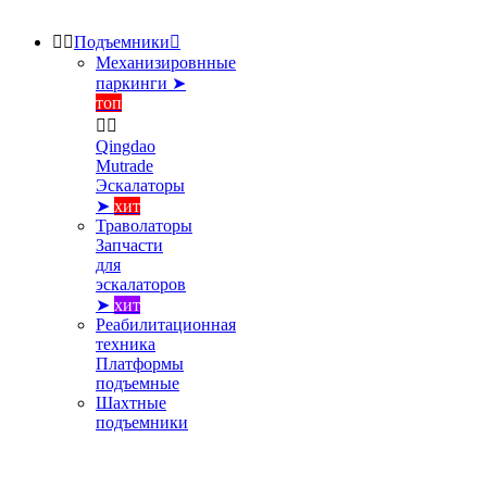


Подъемники

Механизировнные
паркинги ➤
топ


Qingdao
Mutrade
Эскалаторы
➤
хит
Траволаторы
Запчасти
для
эскалаторов
➤
хит
Реабилитационная
техника
Платформы
подъемные
Шахтные
подъемники