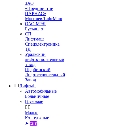
ЗАО
«Предприятие
ПАРНАС»
МогилевЛифтМаш
ОАО МЭЛ
Русьлифт
СП
Лифтмаш
Спецэлектроника
ТД
Уральский
лифтостроительный
завод
Щербинский
Лифтостроительный
Завод


Лифты

Автомобильные
Больничные
Грузовые


Малые
Коттеджные
➤
хит