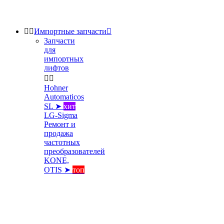


Импортные запчасти

Запчасти
для
импортных
лифтов


Hohner
Automaticos
SL ➤
хит
LG-Sigma
Ремонт и
продажа
частотных
преобразователей
KONE,
OTIS ➤
топ