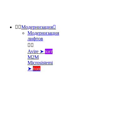


Модернизация

Модернизация
лифтов


Avire ➤
хит
M2M
Microsistemi
➤
топ