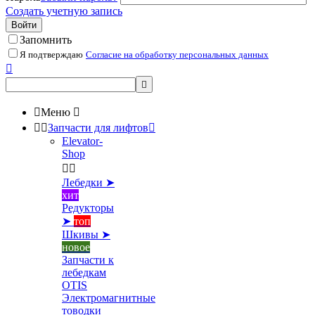
Создать учетную запись
Войти
Запомнить
Я подтверждаю
Согласие на обработку персональных данных



Меню



Запчасти для лифтов

Elevator-
Shop


Лебедки ➤
хит
Редукторы
➤
топ
Шкивы ➤
новое
Запчасти к
лебедкам
OTIS
Электромагнитные
товодки