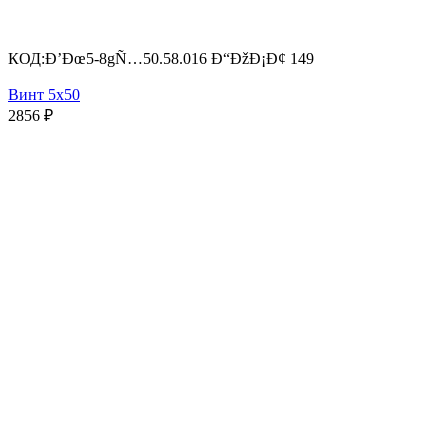
КОД:
Ð’Ðœ5-8gÑ…50.58.016 Ð“ÐžÐ¡Ð¢ 149
Винт 5х50
2856
₽