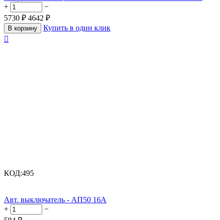
+
−
5730
₽
4642
₽
Купить в один клик
В корзину

КОД:
495
Авт. выключатель - АП50 16А
+
−