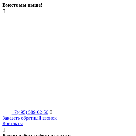
Вместе мы выше!

+7(495)
589-62-56

Заказать обратный звонок
Контакты

Режим работы офиса и склада: