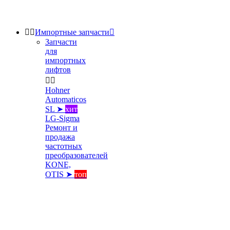


Импортные запчасти

Запчасти
для
импортных
лифтов


Hohner
Automaticos
SL ➤
хит
LG-Sigma
Ремонт и
продажа
частотных
преобразователей
KONE,
OTIS ➤
топ