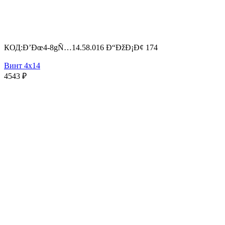
КОД:
Ð’Ðœ4-8gÑ…14.58.016 Ð“ÐžÐ¡Ð¢ 174
Винт 4х14
4543
₽