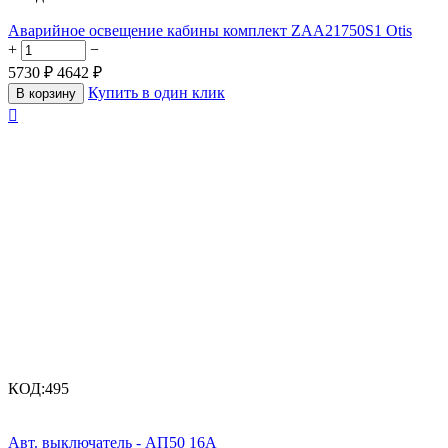
Аварийное освещение кабины комплект ZAA21750S1 Otis
+
−
5730
₽
4642
₽
Купить в один клик
В корзину

КОД:
495
Авт. выключатель - АП50 16А