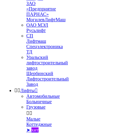
ЗАО
«Предприятие
ПАРНАС»
МогилевЛифтМаш
ОАО МЭЛ
Русьлифт
СП
Лифтмаш
Спецэлектроника
ТД
Уральский
лифтостроительный
завод
Щербинский
Лифтостроительный
Завод


Лифты

Автомобильные
Больничные
Грузовые


Малые
Коттеджные
➤
хит