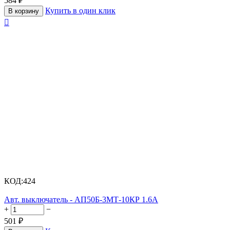
584
₽
Купить в один клик
В корзину

КОД:
424
Авт. выключатель - АП50Б-3МТ-10КР 1.6А
+
−
501
₽