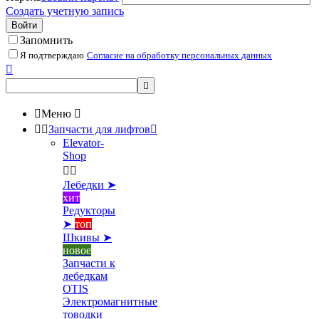
Создать учетную запись
Войти
Запомнить
Я подтверждаю
Согласие на обработку персональных данных



Меню



Запчасти для лифтов

Elevator-
Shop


Лебедки ➤
хит
Редукторы
➤
топ
Шкивы ➤
новое
Запчасти к
лебедкам
OTIS
Электромагнитные
товодки