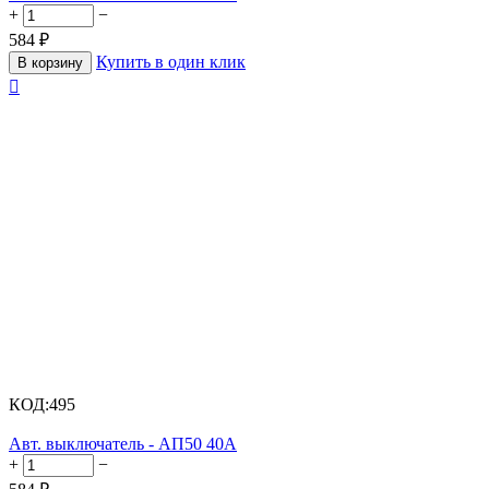
+
−
584
₽
Купить в один клик
В корзину

КОД:
495
Авт. выключатель - АП50 40А
+
−