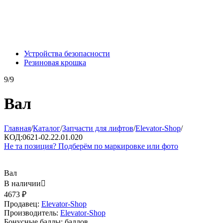
Устройства безопасности
Резиновая крошка
9/9
Вал
Главная
/
Каталог
/
Запчасти для лифтов
/
Elevator-Shop
/
КОД:
0621-02.22.01.020
Не та позиция? Подберём по маркировке или фото
Вал
В наличии

4673
₽
Продавец:
Elevator-Shop
Производитель:
Elevator-Shop
Бонусные баллы:
баллов