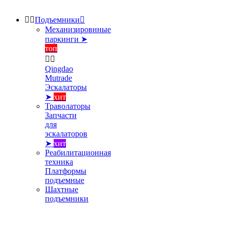


Подъемники

Механизировнные
паркинги ➤
топ


Qingdao
Mutrade
Эскалаторы
➤
хит
Траволаторы
Запчасти
для
эскалаторов
➤
хит
Реабилитационная
техника
Платформы
подъемные
Шахтные
подъемники