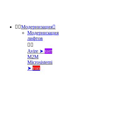


Модернизация

Модернизация
лифтов


Avire ➤
хит
M2M
Microsistemi
➤
топ