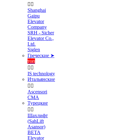


Shanghai
Gaipu
Elevator
Company
SRH - Sicher
Elevator Co.,
Ltd.
Siglen
Греческие ➤
топ


IS technology
Итальянские


Ascensori
CMA
Турецкие


Шахлифт
(SahLift
Asansor)
BETA
Elevator