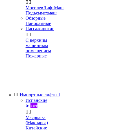


МогилевЛифтМаш
Подъеммехмаш
Обзорные
Панорамные
Пассажирские


С верхним
машинным
помещением
Пожарные


Импортные лифты

Испанские
➤
хит


Macpuarsa
(Макпарса)
Китайские