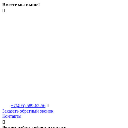
Вместе мы выше!

+7(495)
589-62-56

Заказать обратный звонок
Контакты

Режим работы офиса и склада: