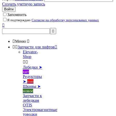
Создать учетную запись
Войти
Запомнить
Я подтверждаю
Согласие на обработку персональных данных



Меню



Запчасти для лифтов

Elevator-
Shop


Лебедки ➤
хит
Редукторы
➤
топ
Шкивы ➤
новое
Запчасти к
лебедкам
OTIS
Электромагнитные
товодки