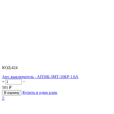
КОД:
424
Авт. выключатель - АП50Б-3МТ-10КР 1.6А
+
−
501
₽
Купить в один клик
В корзину
