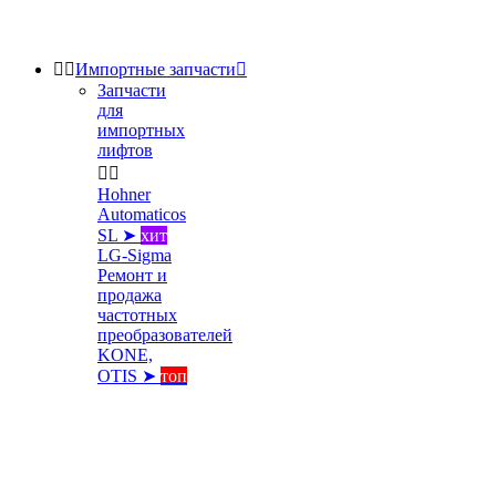


Импортные запчасти

Запчасти
для
импортных
лифтов


Hohner
Automaticos
SL ➤
хит
LG-Sigma
Ремонт и
продажа
частотных
преобразователей
KONE,
OTIS ➤
топ