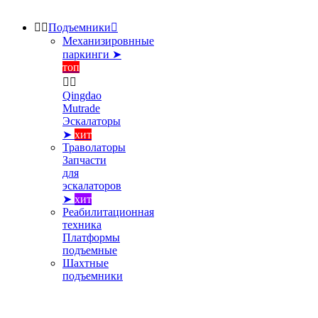


Подъемники

Механизировнные
паркинги ➤
топ


Qingdao
Mutrade
Эскалаторы
➤
хит
Траволаторы
Запчасти
для
эскалаторов
➤
хит
Реабилитационная
техника
Платформы
подъемные
Шахтные
подъемники