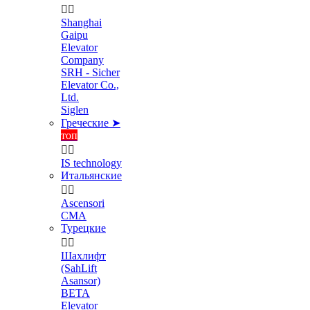


Shanghai
Gaipu
Elevator
Company
SRH - Sicher
Elevator Co.,
Ltd.
Siglen
Греческие ➤
топ


IS technology
Итальянские


Ascensori
CMA
Турецкие


Шахлифт
(SahLift
Asansor)
BETA
Elevator