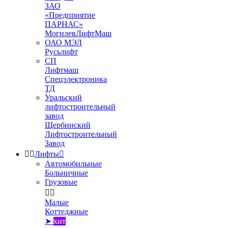
ЗАО
«Предприятие
ПАРНАС»
МогилевЛифтМаш
ОАО МЭЛ
Русьлифт
СП
Лифтмаш
Спецэлектроника
ТД
Уральский
лифтостроительный
завод
Щербинский
Лифтостроительный
Завод


Лифты

Автомобильные
Больничные
Грузовые


Малые
Коттеджные
➤
хит