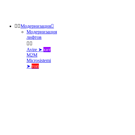


Модернизация

Модернизация
лифтов


Avire ➤
хит
M2M
Microsistemi
➤
топ