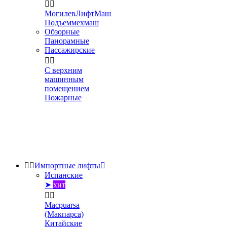


МогилевЛифтМаш
Подъеммехмаш
Обзорные
Панорамные
Пассажирские


С верхним
машинным
помещением
Пожарные


Импортные лифты

Испанские
➤
хит


Macpuarsa
(Макпарса)
Китайские