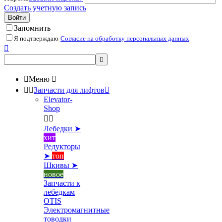
Создать учетную запись
Войти
Запомнить
Я подтверждаю
Согласие на обработку персональных данных



Меню



Запчасти для лифтов

Elevator-
Shop


Лебедки ➤
хит
Редукторы
➤
топ
Шкивы ➤
новое
Запчасти к
лебедкам
OTIS
Электромагнитные
товодки