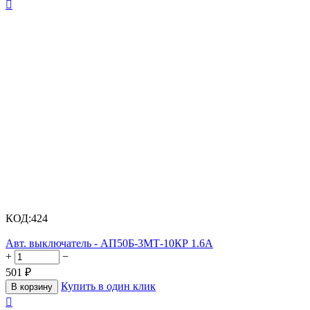

КОД:
424
Авт. выключатель - АП50Б-3МТ-10КР 1.6А
+
−
501
₽
Купить в один клик
В корзину
