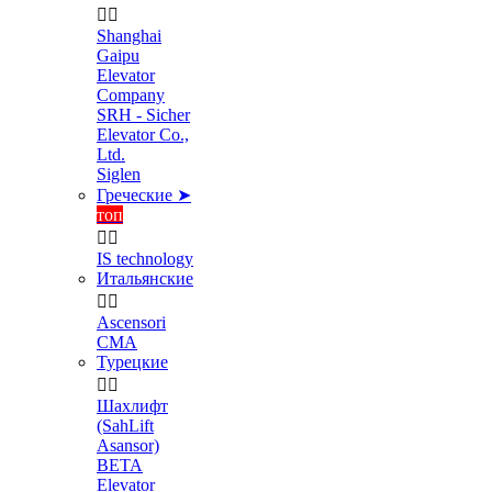


Shanghai
Gaipu
Elevator
Company
SRH - Sicher
Elevator Co.,
Ltd.
Siglen
Греческие ➤
топ


IS technology
Итальянские


Ascensori
CMA
Турецкие


Шахлифт
(SahLift
Asansor)
BETA
Elevator