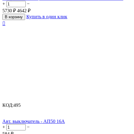
+
−
5730
₽
4642
₽
Купить в один клик
В корзину

КОД:
495
Авт. выключатель - АП50 16А
+
−
584
₽