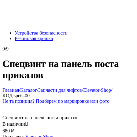
Устройства безопасности
Резиновая крошка
9/9
Спецвинт на панель поста
приказов
Главная
/
Каталог
/
Запчасти для лифтов
/
Elevator-Shop
/
КОД:
spets-00
Не та позиция? Подберём по маркировке или фото
Спецвинт на панель поста приказов
В наличии

680
₽
Продавец:
Elevator-Shop