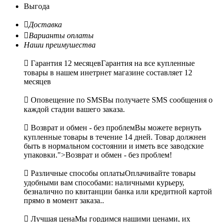
Выгода

Доставка

Варианты оплаты
Наши преимушества

Гарантия 12 месяцев
Гарантия на все купленные
товары в нашем инетрнет магазине составляет 12
месяцев

Оповещение по SMS
Вы получаете SMS сообщения о
каждой стадии вашего заказа.

Возврат и обмен - без проблем
Вы можете вернуть
купленные товары в течение 14 дней. Товар должнен
быть в нормальном состоянии и иметь все заводские
упаковки.">Возврат и обмен - без проблем!

Различные способы оплаты
Оплачивайте товары
удобными вам способами: наличными курьеру,
безналично по квитанции банка или кредитной картой
прямо в момент заказа..

Лучшая цена
Мы гордимся нашими ценами, их