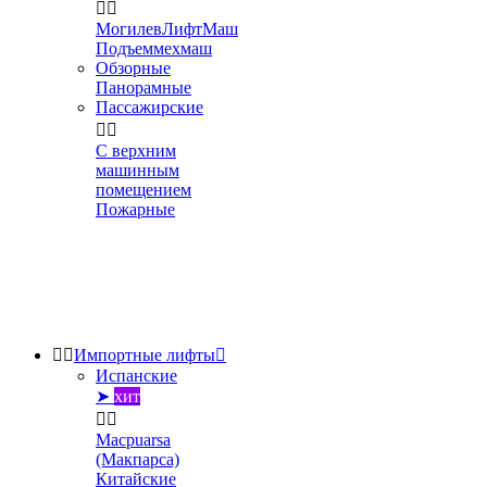


МогилевЛифтМаш
Подъеммехмаш
Обзорные
Панорамные
Пассажирские


С верхним
машинным
помещением
Пожарные


Импортные лифты

Испанские
➤
хит


Macpuarsa
(Макпарса)
Китайские