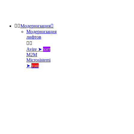


Модернизация

Модернизация
лифтов


Avire ➤
хит
M2M
Microsistemi
➤
топ