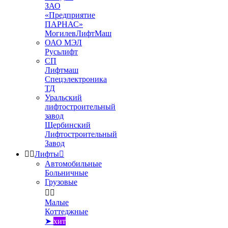
ЗАО
«Предприятие
ПАРНАС»
МогилевЛифтМаш
ОАО МЭЛ
Русьлифт
СП
Лифтмаш
Спецэлектроника
ТД
Уральский
лифтостроительный
завод
Щербинский
Лифтостроительный
Завод


Лифты

Автомобильные
Больничные
Грузовые


Малые
Коттеджные
➤
хит