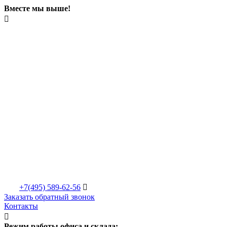
Вместе мы выше!

+7(495)
589-62-56

Заказать обратный звонок
Контакты

Режим работы офиса и склада: