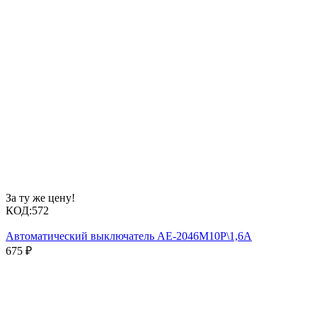
За ту же цену!
КОД:
572
Автоматический выключатель АЕ-2046М10Р\1,6А
675
₽