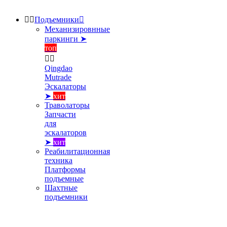


Подъемники

Механизировнные
паркинги ➤
топ


Qingdao
Mutrade
Эскалаторы
➤
хит
Траволаторы
Запчасти
для
эскалаторов
➤
хит
Реабилитационная
техника
Платформы
подъемные
Шахтные
подъемники