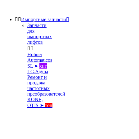


Импортные запчасти

Запчасти
для
импортных
лифтов


Hohner
Automaticos
SL ➤
хит
LG-Sigma
Ремонт и
продажа
частотных
преобразователей
KONE,
OTIS ➤
топ