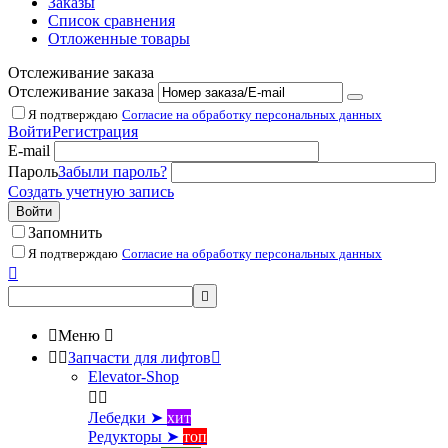
Заказы
Список сравнения
Отложенные товары
Отслеживание заказа
Отслеживание заказа
Я подтверждаю
Согласие на обработку персональных данных
Войти
Регистрация
E-mail
Пароль
Забыли пароль?
Создать учетную запись
Войти
Запомнить
Я подтверждаю
Согласие на обработку персональных данных



Меню



Запчасти для лифтов

Elevator-Shop


Лебедки ➤
хит
Редукторы ➤
топ