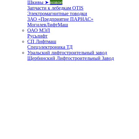
Шкивы ➤
новое
Запчасти к лебедкам OTIS
Электромагнитные товодки
ЗАО «Предприятие ПАРНАС»
МогилевЛифтМаш
ОАО МЭЛ
Русьлифт
СП Лифтмаш
Спецэлектроника ТД
Уральский лифтостроительный завод
Щербинский Лифтостроительный Завод