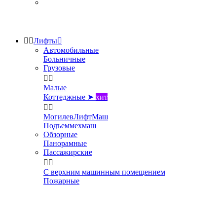


Лифты

Автомобильные
Больничные
Грузовые


Малые
Коттеджные ➤
хит


МогилевЛифтМаш
Подъеммехмаш
Обзорные
Панорамные
Пассажирские


С верхним машинным помещением
Пожарные