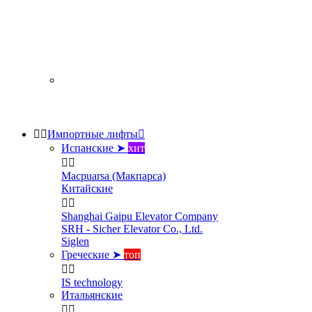


Импортные лифты

Испанские ➤
хит


Macpuarsa (Макпарса)
Китайские


Shanghai Gaipu Elevator Company
SRH - Sicher Elevator Co., Ltd.
Siglen
Греческие ➤
топ


IS technology
Итальянские

