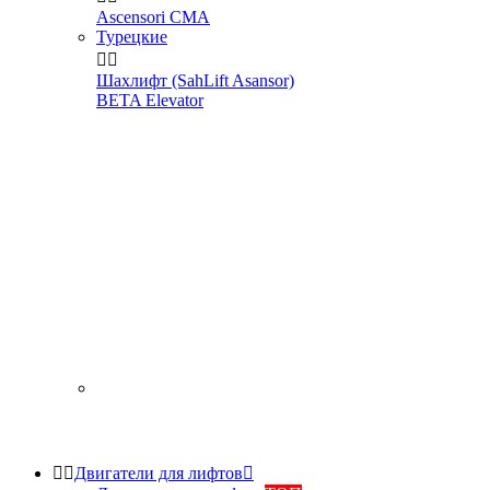
Ascensori CMA
Турецкие


Шахлифт (SahLift Asansor)
BETA Elevator


Двигатели для лифтов
