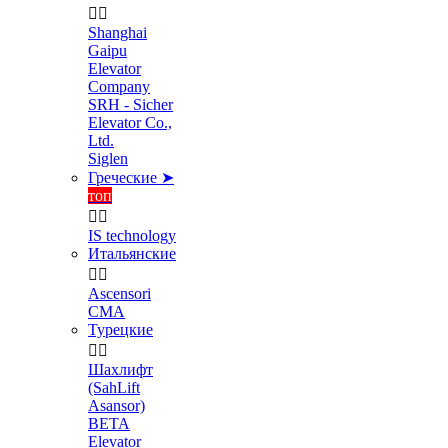


Shanghai
Gaipu
Elevator
Company
SRH - Sicher
Elevator Co.,
Ltd.
Siglen
Греческие ➤
топ


IS technology
Итальянские


Ascensori
CMA
Турецкие


Шахлифт
(SahLift
Asansor)
BETA
Elevator