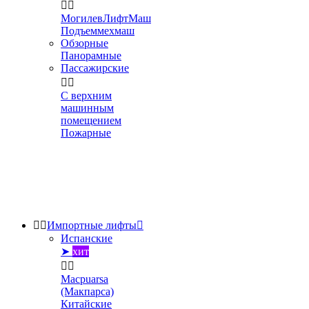


МогилевЛифтМаш
Подъеммехмаш
Обзорные
Панорамные
Пассажирские


С верхним
машинным
помещением
Пожарные


Импортные лифты

Испанские
➤
хит


Macpuarsa
(Макпарса)
Китайские