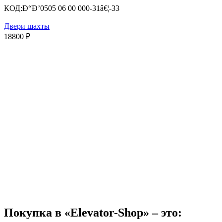
КОД:
Ð“Ð’0505 06 00 000-31â€¦-33
Двери шахты
18800
₽
Покупка в «Elevator-Shop» – это: