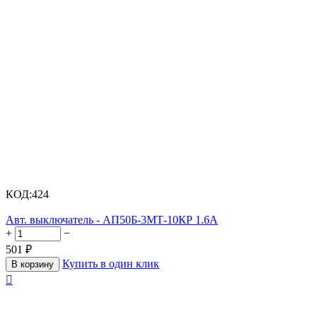
КОД:
424
Авт. выключатель - АП50Б-3МТ-10КР 1.6А
+
−
501
₽
Купить в один клик
В корзину
