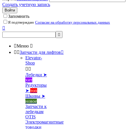
Создать учетную запись
Войти
Запомнить
Я подтверждаю
Согласие на обработку персональных данных



Меню



Запчасти для лифтов

Elevator-
Shop


Лебедки ➤
хит
Редукторы
➤
топ
Шкивы ➤
новое
Запчасти к
лебедкам
OTIS
Электромагнитные
товодки