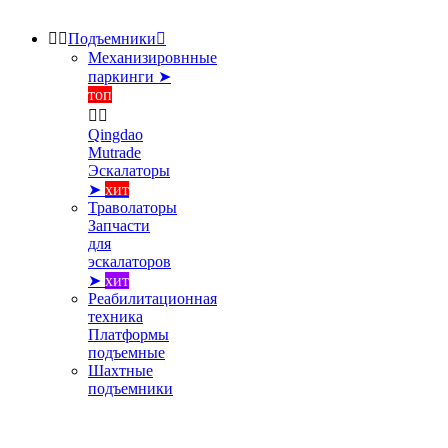


Подъемники

Механизировнные
паркинги ➤
топ


Qingdao
Mutrade
Эскалаторы
➤
хит
Траволаторы
Запчасти
для
эскалаторов
➤
хит
Реабилитационная
техника
Платформы
подъемные
Шахтные
подъемники