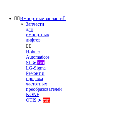


Импортные запчасти

Запчасти
для
импортных
лифтов


Hohner
Automaticos
SL ➤
хит
LG-Sigma
Ремонт и
продажа
частотных
преобразователей
KONE,
OTIS ➤
топ