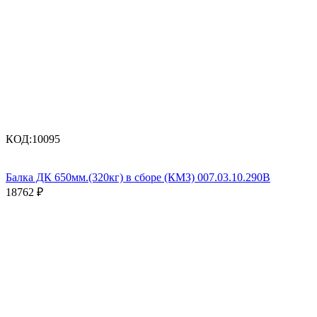
КОД:
10095
Балка ДК 650мм.(320кг) в сборе (КМЗ) 007.03.10.290В
18762
₽