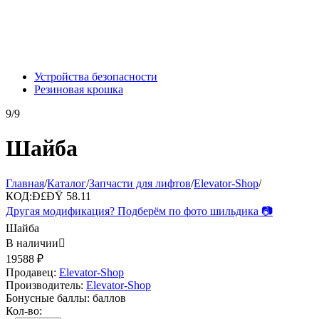
Устройства безопасности
Резиновая крошка
9/9
Шайба
Главная
/
Каталог
/
Запчасти для лифтов
/
Elevator-Shop
/
КОД:
Ð£ÐŸ 58.11
Другая модификация? Подберём по фото шильдика 📷
Шайба
В наличии

19588
₽
Продавец:
Elevator-Shop
Производитель:
Elevator-Shop
Бонусные баллы:
баллов
Кол-во: