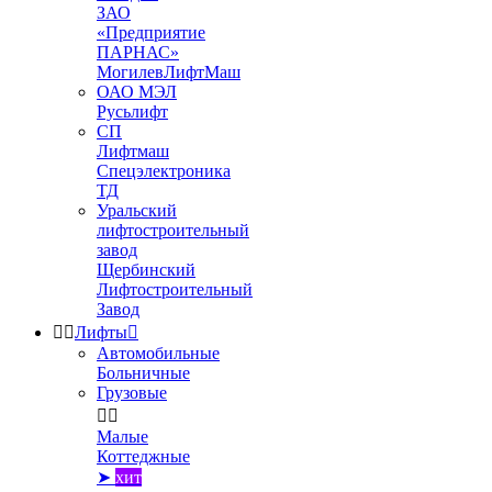
ЗАО
«Предприятие
ПАРНАС»
МогилевЛифтМаш
ОАО МЭЛ
Русьлифт
СП
Лифтмаш
Спецэлектроника
ТД
Уральский
лифтостроительный
завод
Щербинский
Лифтостроительный
Завод


Лифты

Автомобильные
Больничные
Грузовые


Малые
Коттеджные
➤
хит