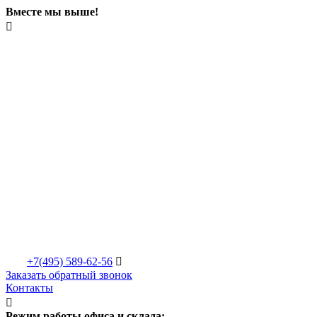
Вместе мы выше!

+7(495)
589-62-56

Заказать обратный звонок
Контакты

Режим работы офиса и склада: