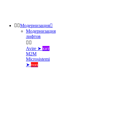


Модернизация

Модернизация
лифтов


Avire ➤
хит
M2M
Microsistemi
➤
топ