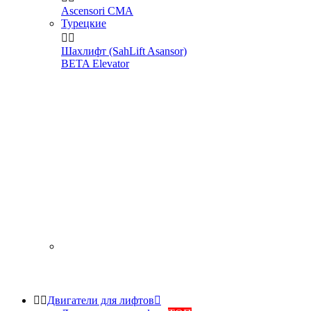
Ascensori CMA
Турецкие


Шахлифт (SahLift Asansor)
BETA Elevator


Двигатели для лифтов
