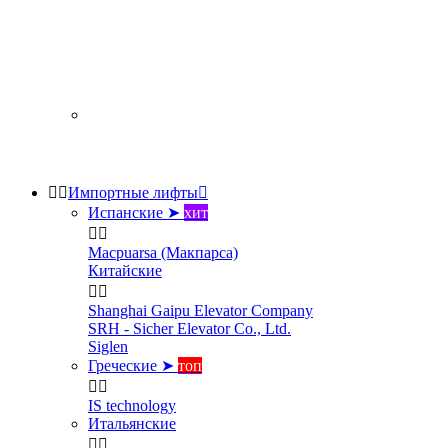


Импортные лифты

Испанские ➤
хит


Macpuarsa (Макпарса)
Китайские


Shanghai Gaipu Elevator Company
SRH - Sicher Elevator Co., Ltd.
Siglen
Греческие ➤
топ


IS technology
Итальянские

