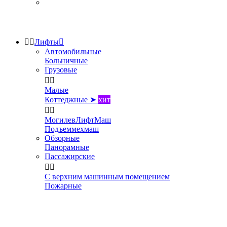


Лифты

Автомобильные
Больничные
Грузовые


Малые
Коттеджные ➤
хит


МогилевЛифтМаш
Подъеммехмаш
Обзорные
Панорамные
Пассажирские


С верхним машинным помещением
Пожарные