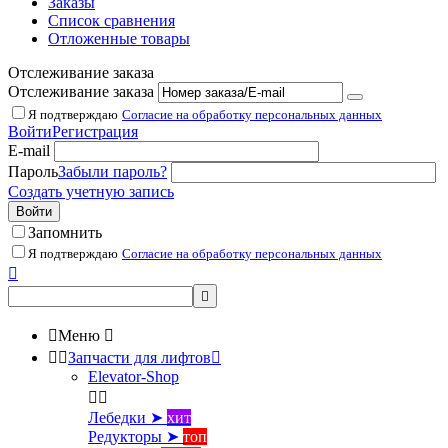
Заказы
Список сравнения
Отложенные товары
Отслеживание заказа
Отслеживание заказа
Я подтверждаю
Согласие на обработку персональных данных
Войти
Регистрация
E-mail
Пароль
Забыли пароль?
Создать учетную запись
Войти
Запомнить
Я подтверждаю
Согласие на обработку персональных данных



Меню



Запчасти для лифтов

Elevator-Shop


Лебедки ➤
хит
Редукторы ➤
топ