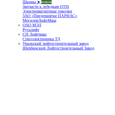
Шкивы ➤
новое
Запчасти к лебедкам OTIS
Электромагнитные товодки
ЗАО «Предприятие ПАРНАС»
МогилевЛифтМаш
ОАО МЭЛ
Русьлифт
СП Лифтмаш
Спецэлектроника ТД
Уральский лифтостроительный завод
Щербинский Лифтостроительный Завод