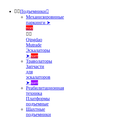


Подъемники

Механизировнные
паркинги ➤
топ


Qingdao
Mutrade
Эскалаторы
➤
хит
Траволаторы
Запчасти
для
эскалаторов
➤
хит
Реабилитационная
техника
Платформы
подъемные
Шахтные
подъемники