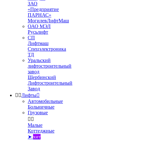
ЗАО
«Предприятие
ПАРНАС»
МогилевЛифтМаш
ОАО МЭЛ
Русьлифт
СП
Лифтмаш
Спецэлектроника
ТД
Уральский
лифтостроительный
завод
Щербинский
Лифтостроительный
Завод


Лифты

Автомобильные
Больничные
Грузовые


Малые
Коттеджные
➤
хит