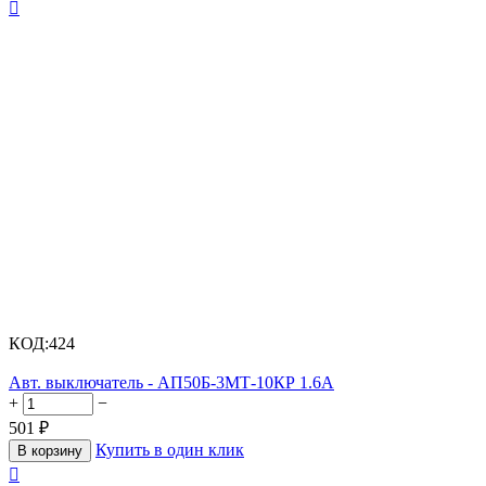

КОД:
424
Авт. выключатель - АП50Б-3МТ-10КР 1.6А
+
−
501
₽
Купить в один клик
В корзину
