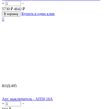
+
−
5730
₽
4642
₽
Купить в один клик
В корзину

КОД:
495
Авт. выключатель - АП50 16А
+
−