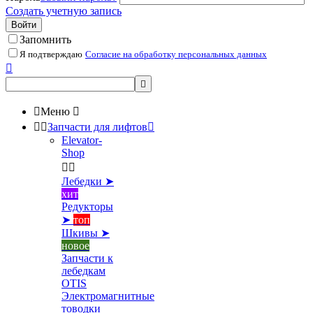
Создать учетную запись
Войти
Запомнить
Я подтверждаю
Согласие на обработку персональных данных



Меню



Запчасти для лифтов

Elevator-
Shop


Лебедки ➤
хит
Редукторы
➤
топ
Шкивы ➤
новое
Запчасти к
лебедкам
OTIS
Электромагнитные
товодки