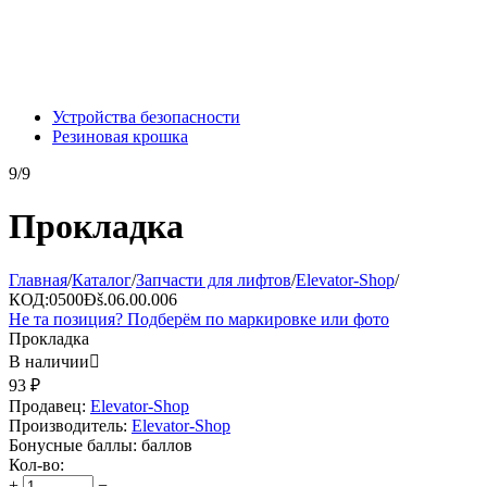
Устройства безопасности
Резиновая крошка
9/9
Прокладка
Главная
/
Каталог
/
Запчасти для лифтов
/
Elevator-Shop
/
КОД:
0500Ðš.06.00.006
Не та позиция? Подберём по маркировке или фото
Прокладка
В наличии

93
₽
Продавец:
Elevator-Shop
Производитель:
Elevator-Shop
Бонусные баллы:
баллов
Кол-во:
+
−