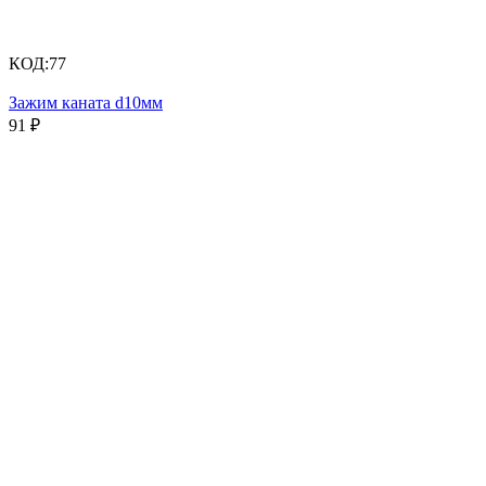
КОД:
77
Зажим каната d10мм
91
₽