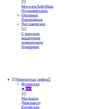


МогилевЛифтМаш
Подъеммехмаш
Обзорные
Панорамные
Пассажирские


С верхним
машинным
помещением
Пожарные


Импортные лифты

Испанские
➤
хит


Macpuarsa
(Макпарса)
Китайские