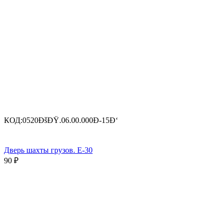
КОД:
0520ÐšÐŸ.06.00.000Ð-15Ð‘
Дверь шахты грузов. Е-30
90
₽