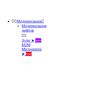


Модернизация

Модернизация
лифтов


Avire ➤
хит
M2M
Microsistemi
➤
топ