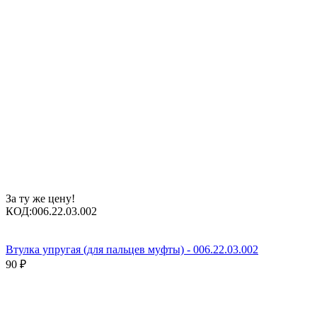
За ту же цену!
КОД:
006.22.03.002
Втулка упругая (для пальцев муфты) - 006.22.03.002
90
₽