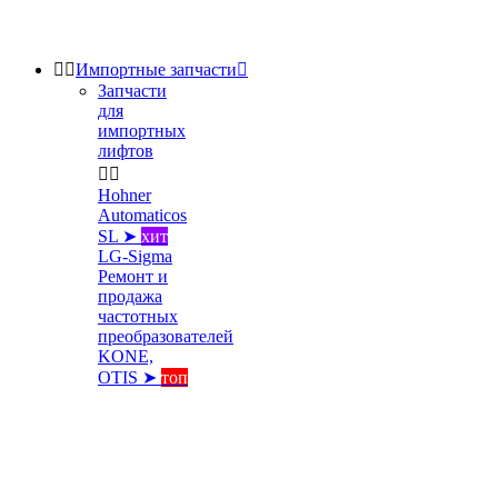


Импортные запчасти

Запчасти
для
импортных
лифтов


Hohner
Automaticos
SL ➤
хит
LG-Sigma
Ремонт и
продажа
частотных
преобразователей
KONE,
OTIS ➤
топ