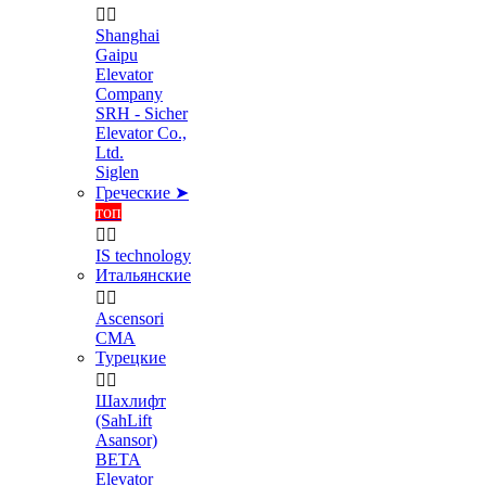


Shanghai
Gaipu
Elevator
Company
SRH - Sicher
Elevator Co.,
Ltd.
Siglen
Греческие ➤
топ


IS technology
Итальянские


Ascensori
CMA
Турецкие


Шахлифт
(SahLift
Asansor)
BETA
Elevator