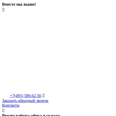
Вместе мы выше!

+7(495)
589-62-56

Заказать обратный звонок
Контакты

Режим работы офиса и склада: