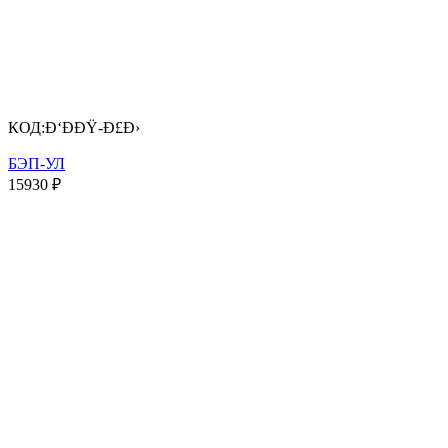
КОД:
Ð‘Ð­ÐŸ-Ð£Ð›
БЭП-УЛ
15930
₽