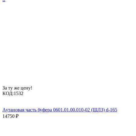
За ту же цену!
КОД:
1532
Аутановая часть буфера 0601.01.00.010-02 (ЩЛЗ) d-165
14750
₽