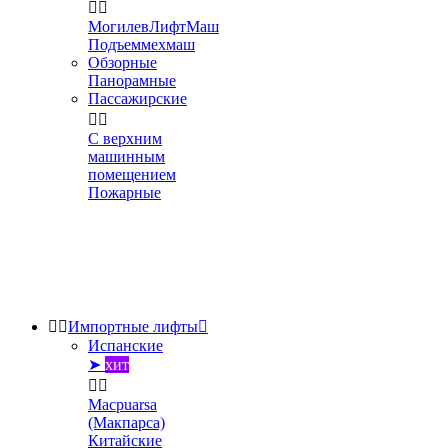


МогилевЛифтМаш
Подъеммехмаш
Обзорные
Панорамные
Пассажирские


С верхним
машинным
помещением
Пожарные


Импортные лифты

Испанские
➤
хит


Macpuarsa
(Макпарса)
Китайские