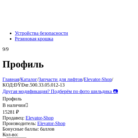
Устройства безопасности
Резиновая крошка
9/9
Профиль
Главная
/
Каталог
/
Запчасти для лифтов
/
Elevator-Shop
/
КОД:
ÐŸÐœ.500.33.05.012-13
Другая модификация? Подберём по фото шильдика 📷
Профиль
В наличии

15281
₽
Продавец:
Elevator-Shop
Производитель:
Elevator-Shop
Бонусные баллы:
баллов
Кол-во: