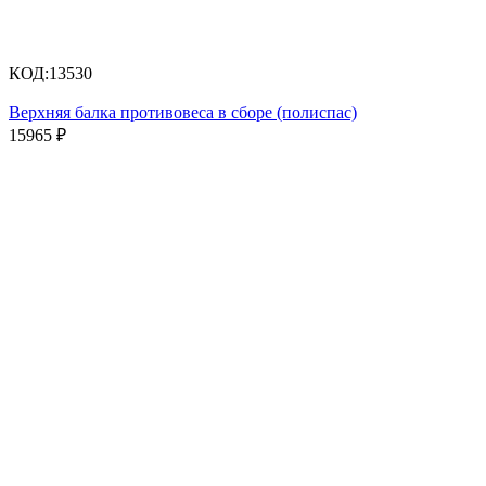
КОД:
13530
Верхняя балка противовеса в сборе (полиспас)
15965
₽