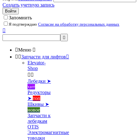
Создать учетную запись
Войти
Запомнить
Я подтверждаю
Согласие на обработку персональных данных



Меню



Запчасти для лифтов

Elevator-
Shop


Лебедки ➤
хит
Редукторы
➤
топ
Шкивы ➤
новое
Запчасти к
лебедкам
OTIS
Электромагнитные
товодки