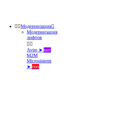


Модернизация

Модернизация
лифтов


Avire ➤
хит
M2M
Microsistemi
➤
топ