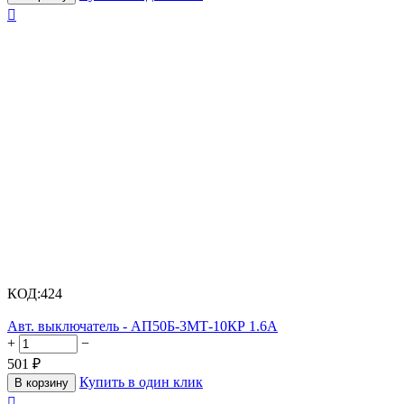

КОД:
424
Авт. выключатель - АП50Б-3МТ-10КР 1.6А
+
−
501
₽
Купить в один клик
В корзину
