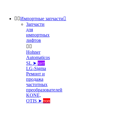


Импортные запчасти

Запчасти
для
импортных
лифтов


Hohner
Automaticos
SL ➤
хит
LG-Sigma
Ремонт и
продажа
частотных
преобразователей
KONE,
OTIS ➤
топ