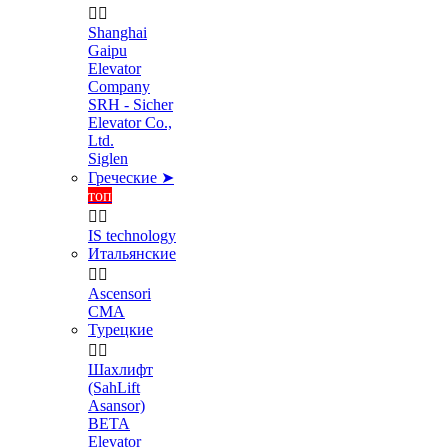


Shanghai
Gaipu
Elevator
Company
SRH - Sicher
Elevator Co.,
Ltd.
Siglen
Греческие ➤
топ


IS technology
Итальянские


Ascensori
CMA
Турецкие


Шахлифт
(SahLift
Asansor)
BETA
Elevator