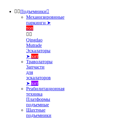


Подъемники

Механизировнные
паркинги ➤
топ


Qingdao
Mutrade
Эскалаторы
➤
хит
Траволаторы
Запчасти
для
эскалаторов
➤
хит
Реабилитационная
техника
Платформы
подъемные
Шахтные
подъемники