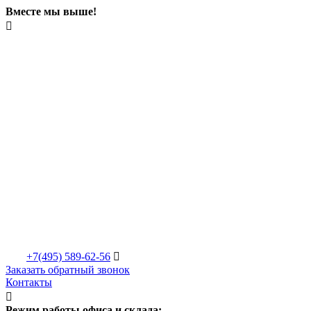
Вместе мы выше!

+7(495)
589-62-56

Заказать обратный звонок
Контакты

Режим работы офиса и склада: