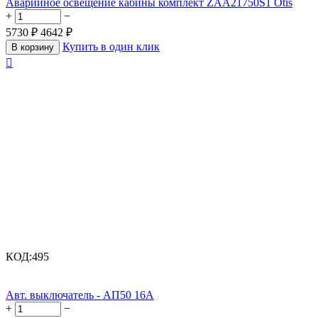
Аварийное освещение кабины комплект ZAA21750S1 Otis
+
−
5730
₽
4642
₽
Купить в один клик
В корзину

КОД:
495
Авт. выключатель - АП50 16А
+
−