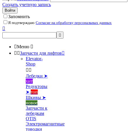
Создать учетную запись
Войти
Запомнить
Я подтверждаю
Согласие на обработку персональных данных



Меню



Запчасти для лифтов

Elevator-
Shop


Лебедки ➤
хит
Редукторы
➤
топ
Шкивы ➤
новое
Запчасти к
лебедкам
OTIS
Электромагнитные
товодки