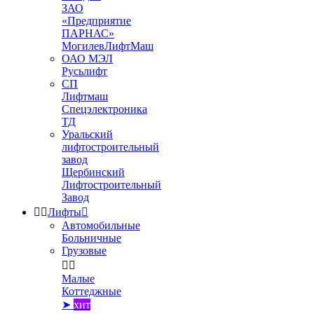
ЗАО
«Предприятие
ПАРНАС»
МогилевЛифтМаш
ОАО МЭЛ
Русьлифт
СП
Лифтмаш
Спецэлектроника
ТД
Уральский
лифтостроительный
завод
Щербинский
Лифтостроительный
Завод


Лифты

Автомобильные
Больничные
Грузовые


Малые
Коттеджные
➤
хит