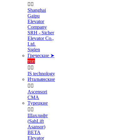


Shanghai
Gaipu
Elevator
Company
SRH - Sicher
Elevator Co.,
Ltd.
Siglen
Греческие ➤
топ


IS technology
Итальянские


Ascensori
CMA
Турецкие


Шахлифт
(SahLift
Asansor)
BETA
Elevator