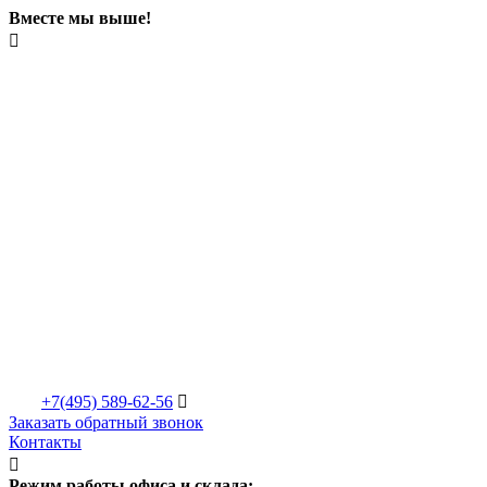
Вместе мы выше!

+7(495)
589-62-56

Заказать обратный звонок
Контакты

Режим работы офиса и склада: