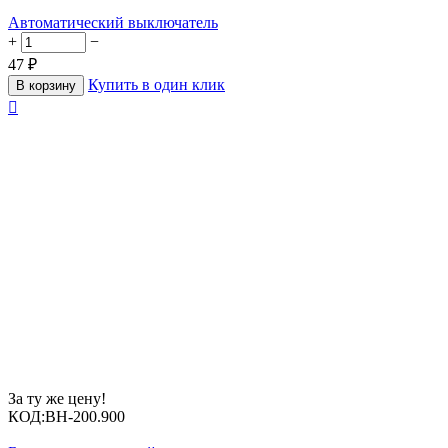
Автоматический выключатель
+
−
47
₽
Купить в один клик
В корзину

За ту же цену!
КОД:
BH-200.900