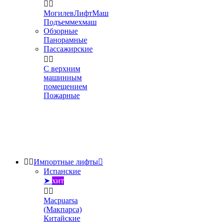


МогилевЛифтМаш
Подъеммехмаш
Обзорные
Панорамные
Пассажирские


С верхним
машинным
помещением
Пожарные


Импортные лифты

Испанские
➤
хит


Macpuarsa
(Макпарса)
Китайские