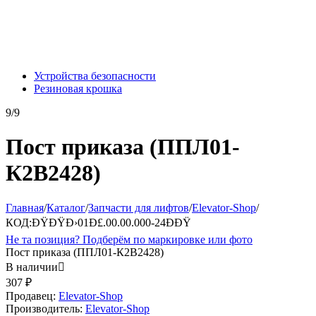
Устройства безопасности
Резиновая крошка
9/9
Пост приказа (ППЛ01-
К2В2428)
Главная
/
Каталог
/
Запчасти для лифтов
/
Elevator-Shop
/
КОД:
ÐŸÐŸÐ›01Ð£.00.00.000-24ÐÐŸ
Не та позиция? Подберём по маркировке или фото
Пост приказа (ППЛ01-К2В2428)
В наличии

307
₽
Продавец:
Elevator-Shop
Производитель:
Elevator-Shop