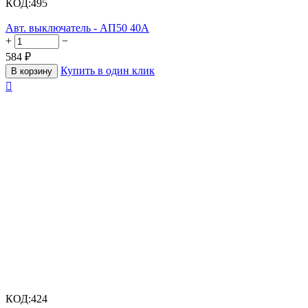
КОД:
495
Авт. выключатель - АП50 40А
+
−
584
₽
Купить в один клик
В корзину

КОД:
424