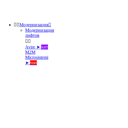


Модернизация

Модернизация
лифтов


Avire ➤
хит
M2M
Microsistemi
➤
топ