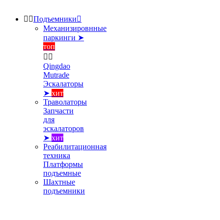


Подъемники

Механизировнные
паркинги ➤
топ


Qingdao
Mutrade
Эскалаторы
➤
хит
Траволаторы
Запчасти
для
эскалаторов
➤
хит
Реабилитационная
техника
Платформы
подъемные
Шахтные
подъемники