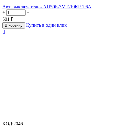
Авт. выключатель - АП50Б-3МТ-10КР 1.6А
+
−
501
₽
Купить в один клик
В корзину

КОД:
2046