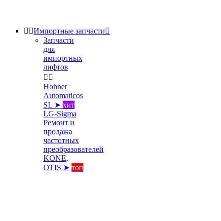


Импортные запчасти

Запчасти
для
импортных
лифтов


Hohner
Automaticos
SL ➤
хит
LG-Sigma
Ремонт и
продажа
частотных
преобразователей
KONE,
OTIS ➤
топ