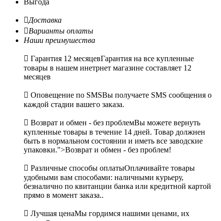
Выгода

Доставка

Варианты оплаты
Наши преимушества

Гарантия 12 месяцев
Гарантия на все купленные
товары в нашем инетрнет магазине составляет 12
месяцев

Оповещение по SMS
Вы получаете SMS сообщения о
каждой стадии вашего заказа.

Возврат и обмен - без проблем
Вы можете вернуть
купленные товары в течение 14 дней. Товар должнен
быть в нормальном состоянии и иметь все заводские
упаковки.">Возврат и обмен - без проблем!

Различные способы оплаты
Оплачивайте товары
удобными вам способами: наличными курьеру,
безналично по квитанции банка или кредитной картой
прямо в момент заказа..

Лучшая цена
Мы гордимся нашими ценами, их