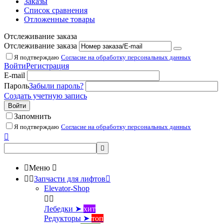
Заказы
Список сравнения
Отложенные товары
Отслеживание заказа
Отслеживание заказа
Я подтверждаю
Согласие на обработку персональных данных
Войти
Регистрация
E-mail
Пароль
Забыли пароль?
Создать учетную запись
Войти
Запомнить
Я подтверждаю
Согласие на обработку персональных данных



Меню



Запчасти для лифтов

Elevator-Shop


Лебедки ➤
хит
Редукторы ➤
топ