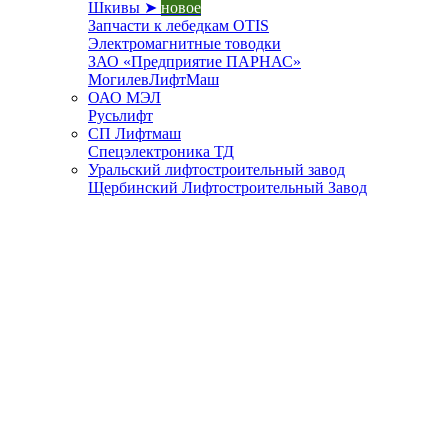
Шкивы ➤
новое
Запчасти к лебедкам OTIS
Электромагнитные товодки
ЗАО «Предприятие ПАРНАС»
МогилевЛифтМаш
ОАО МЭЛ
Русьлифт
СП Лифтмаш
Спецэлектроника ТД
Уральский лифтостроительный завод
Щербинский Лифтостроительный Завод