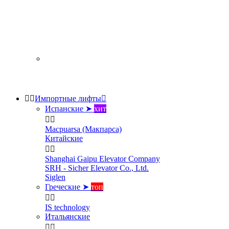


Импортные лифты

Испанские ➤
хит


Macpuarsa (Макпарса)
Китайские


Shanghai Gaipu Elevator Company
SRH - Sicher Elevator Co., Ltd.
Siglen
Греческие ➤
топ


IS technology
Итальянские

