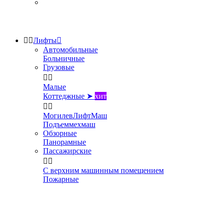


Лифты

Автомобильные
Больничные
Грузовые


Малые
Коттеджные ➤
хит


МогилевЛифтМаш
Подъеммехмаш
Обзорные
Панорамные
Пассажирские


С верхним машинным помещением
Пожарные