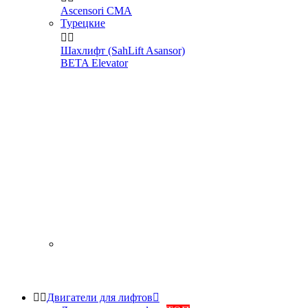
Ascensori CMA
Турецкие


Шахлифт (SahLift Asansor)
BETA Elevator


Двигатели для лифтов
