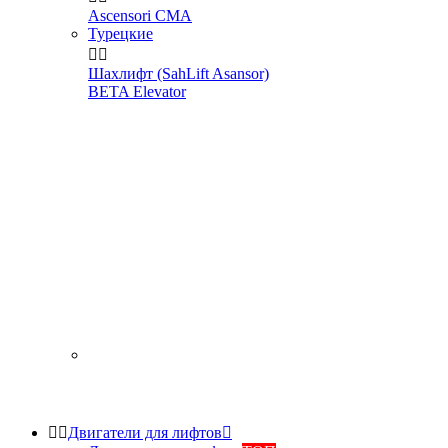
Ascensori CMA
Турецкие


Шахлифт (SahLift Asansor)
BETA Elevator


Двигатели для лифтов
