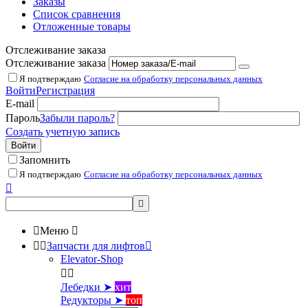
Заказы
Список сравнения
Отложенные товары
Отслеживание заказа
Отслеживание заказа
Я подтверждаю
Согласие на обработку персональных данных
Войти
Регистрация
E-mail
Пароль
Забыли пароль?
Создать учетную запись
Войти
Запомнить
Я подтверждаю
Согласие на обработку персональных данных



Меню



Запчасти для лифтов

Elevator-Shop


Лебедки ➤
хит
Редукторы ➤
топ