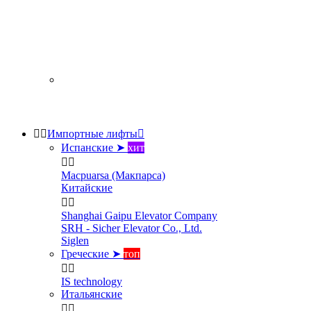


Импортные лифты

Испанские ➤
хит


Macpuarsa (Макпарса)
Китайские


Shanghai Gaipu Elevator Company
SRH - Sicher Elevator Co., Ltd.
Siglen
Греческие ➤
топ


IS technology
Итальянские

