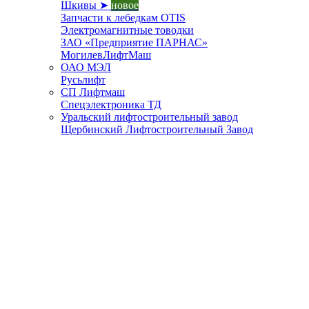
Шкивы ➤
новое
Запчасти к лебедкам OTIS
Электромагнитные товодки
ЗАО «Предприятие ПАРНАС»
МогилевЛифтМаш
ОАО МЭЛ
Русьлифт
СП Лифтмаш
Спецэлектроника ТД
Уральский лифтостроительный завод
Щербинский Лифтостроительный Завод