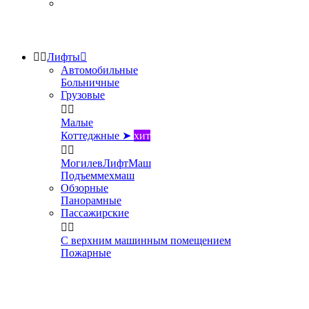


Лифты

Автомобильные
Больничные
Грузовые


Малые
Коттеджные ➤
хит


МогилевЛифтМаш
Подъеммехмаш
Обзорные
Панорамные
Пассажирские


С верхним машинным помещением
Пожарные