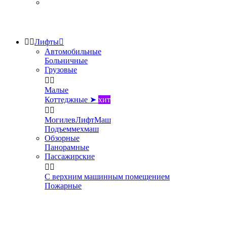


Лифты

Автомобильные
Больничные
Грузовые


Малые
Коттеджные ➤
хит


МогилевЛифтМаш
Подъеммехмаш
Обзорные
Панорамные
Пассажирские


С верхним машинным помещением
Пожарные