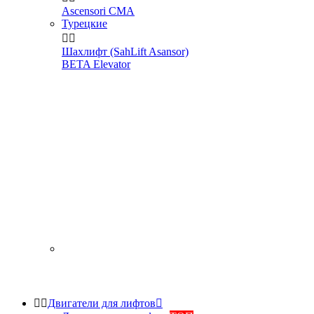
Ascensori CMA
Турецкие


Шахлифт (SahLift Asansor)
BETA Elevator


Двигатели для лифтов
