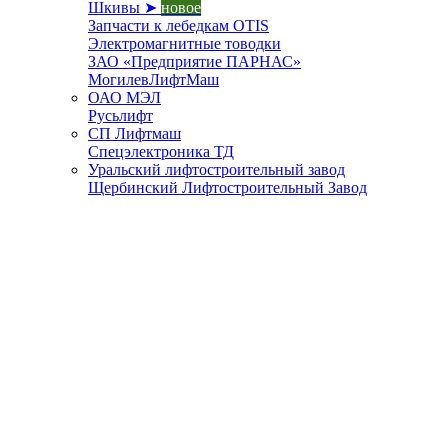
Шкивы ➤
новое
Запчасти к лебедкам OTIS
Электромагнитные товодки
ЗАО «Предприятие ПАРНАС»
МогилевЛифтМаш
ОАО МЭЛ
Русьлифт
СП Лифтмаш
Спецэлектроника ТД
Уральский лифтостроительный завод
Щербинский Лифтостроительный Завод