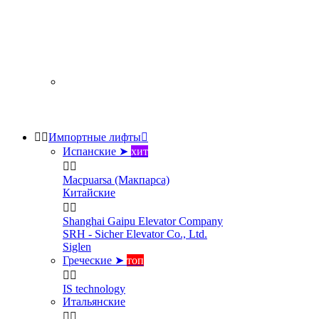


Импортные лифты

Испанские ➤
хит


Macpuarsa (Макпарса)
Китайские


Shanghai Gaipu Elevator Company
SRH - Sicher Elevator Co., Ltd.
Siglen
Греческие ➤
топ


IS technology
Итальянские

