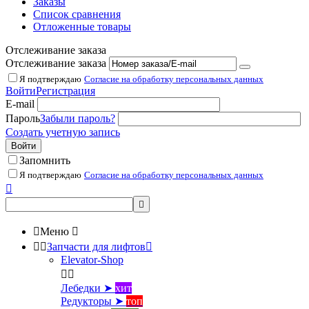
Заказы
Список сравнения
Отложенные товары
Отслеживание заказа
Отслеживание заказа
Я подтверждаю
Согласие на обработку персональных данных
Войти
Регистрация
E-mail
Пароль
Забыли пароль?
Создать учетную запись
Войти
Запомнить
Я подтверждаю
Согласие на обработку персональных данных



Меню



Запчасти для лифтов

Elevator-Shop


Лебедки ➤
хит
Редукторы ➤
топ