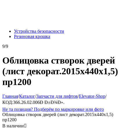
Устройства безопасности
Резиновая крошка
9/9
Облицовка створок дверей
(лист декорат.2015х440х1,5)
пр1200
Главная
/
Каталог
/
Запчасти для лифтов
/
Elevator-Shop
/
КОД:
366.26.02.006Ð Ð±Ð¾Ð».
Не та позиция? Подберём по маркировке или фото
Облицовка створок дверей (лист декорат.2015х440х1,5)
пр1200
В наличии
