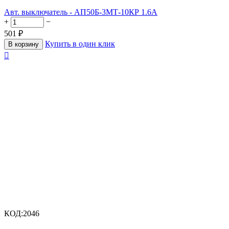
Авт. выключатель - АП50Б-3МТ-10КР 1.6А
+
−
501
₽
Купить в один клик
В корзину

КОД:
2046