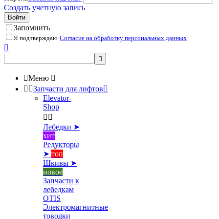
Создать учетную запись
Войти
Запомнить
Я подтверждаю
Согласие на обработку персональных данных



Меню



Запчасти для лифтов

Elevator-
Shop


Лебедки ➤
хит
Редукторы
➤
топ
Шкивы ➤
новое
Запчасти к
лебедкам
OTIS
Электромагнитные
товодки