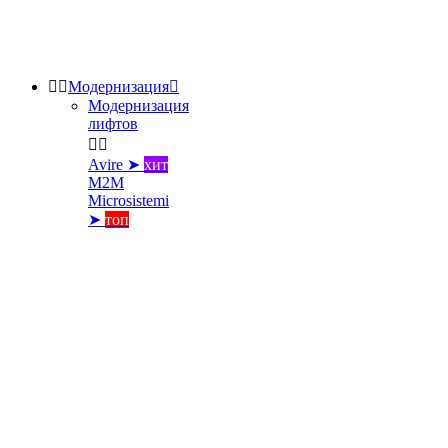


Модернизация

Модернизация
лифтов


Avire ➤
хит
M2M
Microsistemi
➤
топ