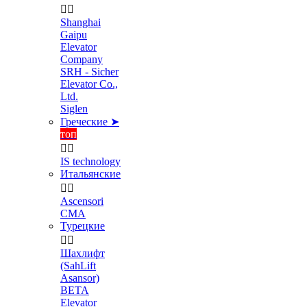


Shanghai
Gaipu
Elevator
Company
SRH - Sicher
Elevator Co.,
Ltd.
Siglen
Греческие ➤
топ


IS technology
Итальянские


Ascensori
CMA
Турецкие


Шахлифт
(SahLift
Asansor)
BETA
Elevator