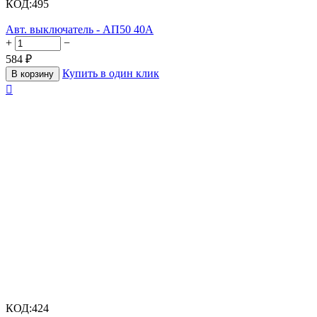
КОД:
495
Авт. выключатель - АП50 40А
+
−
584
₽
Купить в один клик
В корзину

КОД:
424