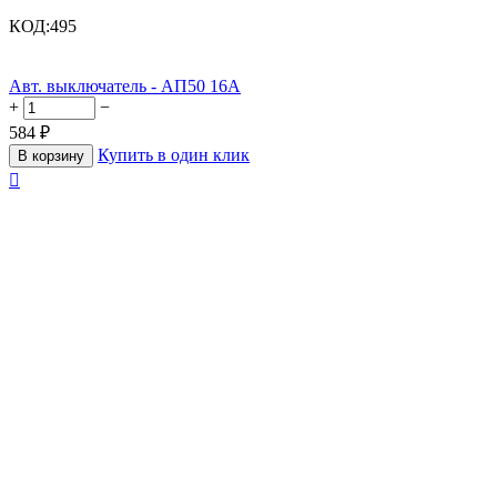
КОД:
495
Авт. выключатель - АП50 16А
+
−
584
₽
Купить в один клик
В корзину
