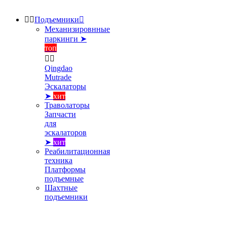


Подъемники

Механизировнные
паркинги ➤
топ


Qingdao
Mutrade
Эскалаторы
➤
хит
Траволаторы
Запчасти
для
эскалаторов
➤
хит
Реабилитационная
техника
Платформы
подъемные
Шахтные
подъемники