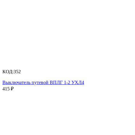
КОД:
352
Выключатель путевой ВПЛГ 1-2 УХЛ4
415
₽