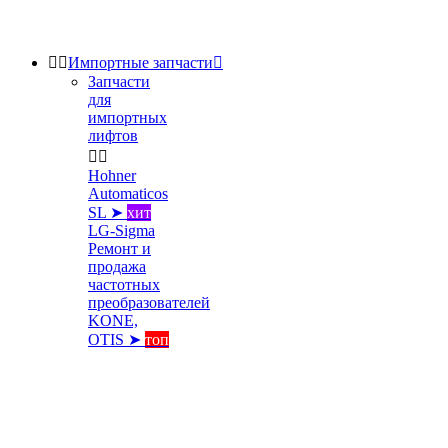


Импортные запчасти

Запчасти
для
импортных
лифтов


Hohner
Automaticos
SL ➤
хит
LG-Sigma
Ремонт и
продажа
частотных
преобразователей
KONE,
OTIS ➤
топ