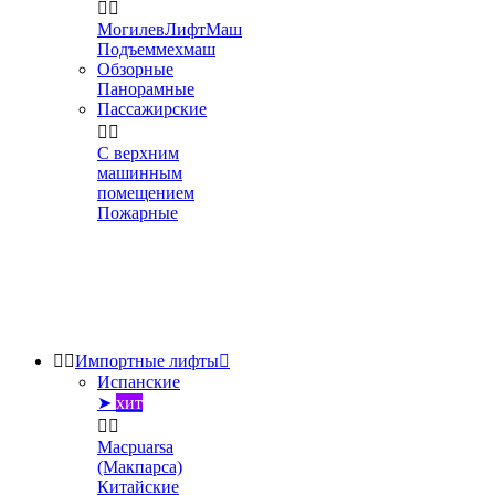


МогилевЛифтМаш
Подъеммехмаш
Обзорные
Панорамные
Пассажирские


С верхним
машинным
помещением
Пожарные


Импортные лифты

Испанские
➤
хит


Macpuarsa
(Макпарса)
Китайские