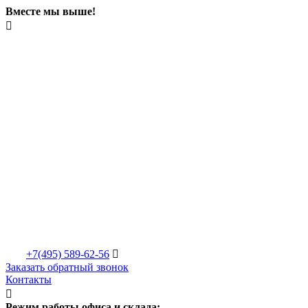
Вместе мы выше!

+7(495)
589-62-56

Заказать обратный звонок
Контакты

Режим работы офиса и склада: