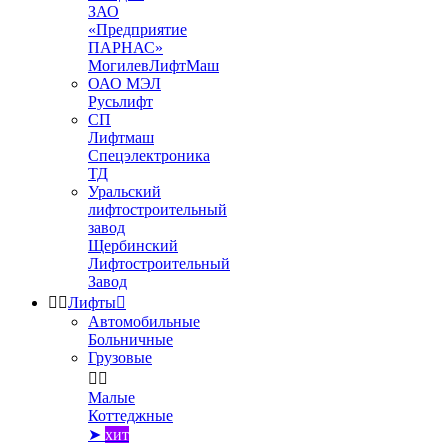
ЗАО
«Предприятие
ПАРНАС»
МогилевЛифтМаш
ОАО МЭЛ
Русьлифт
СП
Лифтмаш
Спецэлектроника
ТД
Уральский
лифтостроительный
завод
Щербинский
Лифтостроительный
Завод


Лифты

Автомобильные
Больничные
Грузовые


Малые
Коттеджные
➤
хит