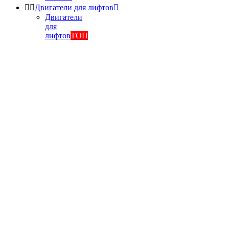


Двигатели для лифтов

Двигатели
для
лифтов
ТОП