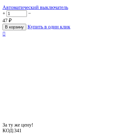
Автоматический выключатель
+
−
47
₽
Купить в один клик
В корзину

За ту же цену!
КОД:
341