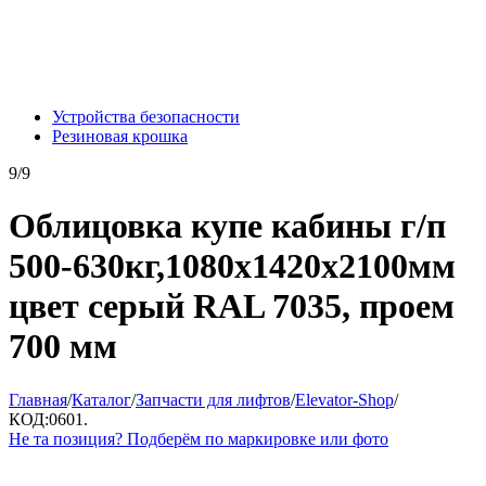
Устройства безопасности
Резиновая крошка
9/9
Облицовка купе кабины г/п
500-630кг,1080х1420х2100мм
цвет серый RAL 7035, проем
700 мм
Главная
/
Каталог
/
Запчасти для лифтов
/
Elevator-Shop
/
КОД:
0601.
Не та позиция? Подберём по маркировке или фото