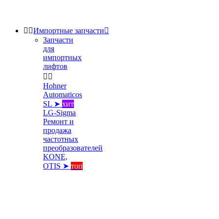


Импортные запчасти

Запчасти
для
импортных
лифтов


Hohner
Automaticos
SL ➤
хит
LG-Sigma
Ремонт и
продажа
частотных
преобразователей
KONE,
OTIS ➤
топ