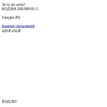
За ту же цену!
КОД:
BH-200.900-01-1
Скидка
4%
Башмак скользящий
450
₽
430
₽
КОД:
363