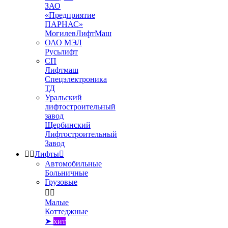
ЗАО
«Предприятие
ПАРНАС»
МогилевЛифтМаш
ОАО МЭЛ
Русьлифт
СП
Лифтмаш
Спецэлектроника
ТД
Уральский
лифтостроительный
завод
Щербинский
Лифтостроительный
Завод


Лифты

Автомобильные
Больничные
Грузовые


Малые
Коттеджные
➤
хит