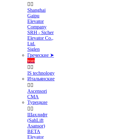


Shanghai
Gaipu
Elevator
Company
SRH - Sicher
Elevator Co.,
Ltd.
Siglen
Греческие ➤
топ


IS technology
Итальянские


Ascensori
CMA
Турецкие


Шахлифт
(SahLift
Asansor)
BETA
Elevator