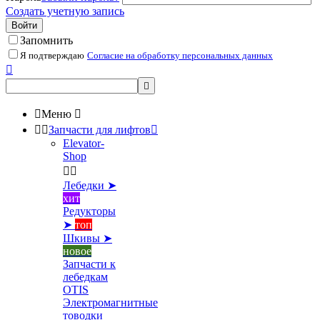
Создать учетную запись
Войти
Запомнить
Я подтверждаю
Согласие на обработку персональных данных



Меню



Запчасти для лифтов

Elevator-
Shop


Лебедки ➤
хит
Редукторы
➤
топ
Шкивы ➤
новое
Запчасти к
лебедкам
OTIS
Электромагнитные
товодки