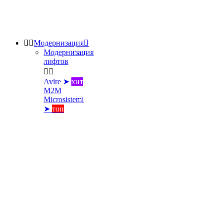


Модернизация

Модернизация
лифтов


Avire ➤
хит
M2M
Microsistemi
➤
топ