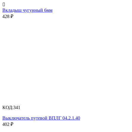

Вкладыш чугунный 6мм
428
₽
КОД:
341
Выключатель путевой ВПЛГ 04.2.1.40
402
₽