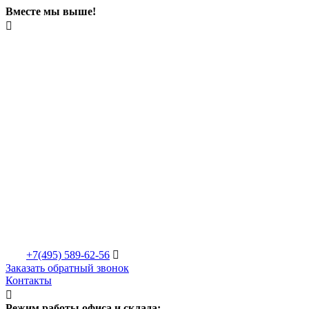
Вместе мы выше!

+7(495)
589-62-56

Заказать обратный звонок
Контакты

Режим работы офиса и склада: