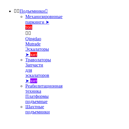


Подъемники

Механизировнные
паркинги ➤
топ


Qingdao
Mutrade
Эскалаторы
➤
хит
Траволаторы
Запчасти
для
эскалаторов
➤
хит
Реабилитационная
техника
Платформы
подъемные
Шахтные
подъемники