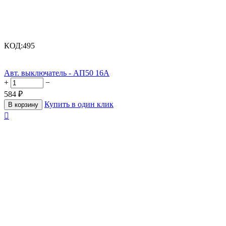
КОД:
495
Авт. выключатель - АП50 16А
+
−
584
₽
Купить в один клик
В корзину
