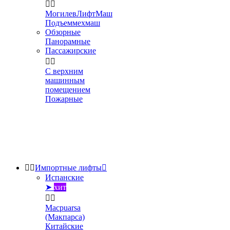


МогилевЛифтМаш
Подъеммехмаш
Обзорные
Панорамные
Пассажирские


С верхним
машинным
помещением
Пожарные


Импортные лифты

Испанские
➤
хит


Macpuarsa
(Макпарса)
Китайские