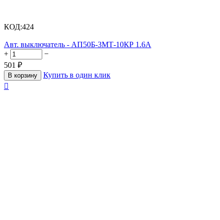
КОД:
424
Авт. выключатель - АП50Б-3МТ-10КР 1.6А
+
−
501
₽
Купить в один клик
В корзину
