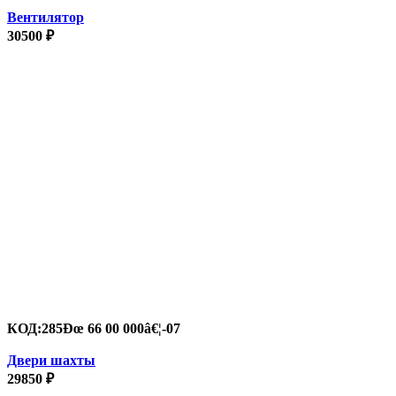
Вентилятор
30500
₽
КОД:
285Ðœ 66 00 000â€¦-07
Двери шахты
29850
₽