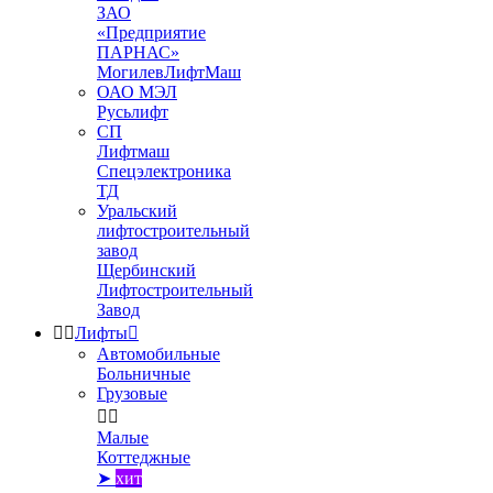
ЗАО
«Предприятие
ПАРНАС»
МогилевЛифтМаш
ОАО МЭЛ
Русьлифт
СП
Лифтмаш
Спецэлектроника
ТД
Уральский
лифтостроительный
завод
Щербинский
Лифтостроительный
Завод


Лифты

Автомобильные
Больничные
Грузовые


Малые
Коттеджные
➤
хит