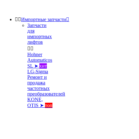


Импортные запчасти

Запчасти
для
импортных
лифтов


Hohner
Automaticos
SL ➤
хит
LG-Sigma
Ремонт и
продажа
частотных
преобразователей
KONE,
OTIS ➤
топ