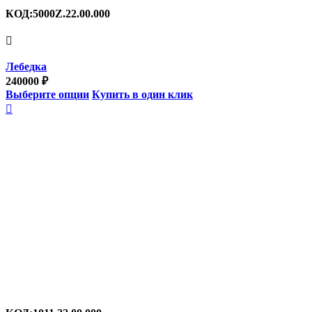
КОД:
5000Z.22.00.000

Лебедка
240000
₽
Выберите опции
Купить в один клик
