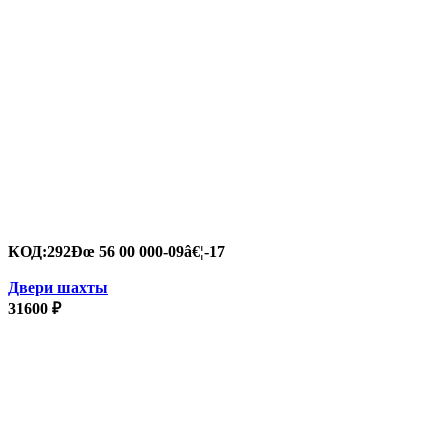
КОД:
292Ðœ 56 00 000-09â€¦-17
Двери шахты
31600
₽