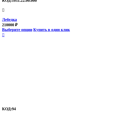
КОД:
1011.22.00.000

Лебедка
210000
₽
Выберите опции
Купить в один клик

КОД:
94