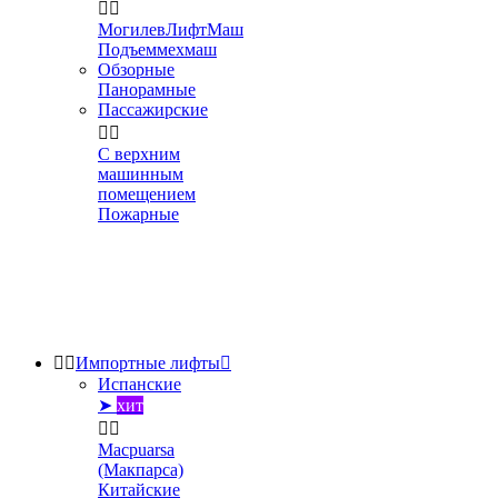


МогилевЛифтМаш
Подъеммехмаш
Обзорные
Панорамные
Пассажирские


С верхним
машинным
помещением
Пожарные


Импортные лифты

Испанские
➤
хит


Macpuarsa
(Макпарса)
Китайские