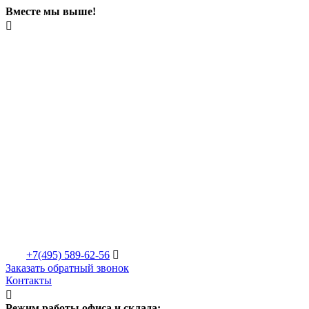
Вместе мы выше!

+7(495)
589-62-56

Заказать обратный звонок
Контакты

Режим работы офиса и склада: