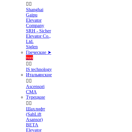


Shanghai
Gaipu
Elevator
Company
SRH - Sicher
Elevator Co.,
Ltd.
Siglen
Греческие ➤
топ


IS technology
Итальянские


Ascensori
CMA
Турецкие


Шахлифт
(SahLift
Asansor)
BETA
Elevator