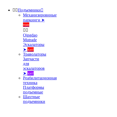


Подъемники

Механизировнные
паркинги ➤
топ


Qingdao
Mutrade
Эскалаторы
➤
хит
Траволаторы
Запчасти
для
эскалаторов
➤
хит
Реабилитационная
техника
Платформы
подъемные
Шахтные
подъемники