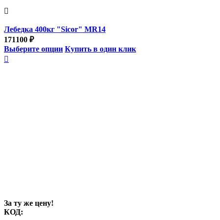

Лебедка 400кг "Sicor" MR14
171100
₽
Выберите опции
Купить в один клик

За ту же цену!
КОД: