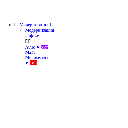


Модернизация

Модернизация
лифтов


Avire ➤
хит
M2M
Microsistemi
➤
топ