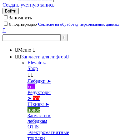
Создать учетную запись
Войти
Запомнить
Я подтверждаю
Согласие на обработку персональных данных



Меню



Запчасти для лифтов

Elevator-
Shop


Лебедки ➤
хит
Редукторы
➤
топ
Шкивы ➤
новое
Запчасти к
лебедкам
OTIS
Электромагнитные
товодки