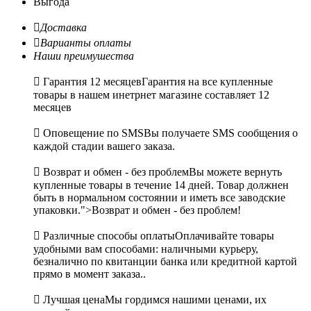
Выгода

Доставка

Варианты оплаты
Наши преимушества

Гарантия 12 месяцев
Гарантия на все купленные
товары в нашем инетрнет магазине составляет 12
месяцев

Оповещение по SMS
Вы получаете SMS сообщения о
каждой стадии вашего заказа.

Возврат и обмен - без проблем
Вы можете вернуть
купленные товары в течение 14 дней. Товар должнен
быть в нормальном состоянии и иметь все заводские
упаковки.">Возврат и обмен - без проблем!

Различные способы оплаты
Оплачивайте товары
удобными вам способами: наличными курьеру,
безналично по квитанции банка или кредитной картой
прямо в момент заказа..

Лучшая цена
Мы гордимся нашими ценами, их