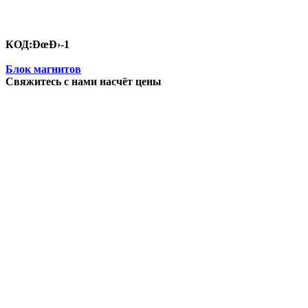
КОД:
ÐœÐ›-1
Блок магнитов
Свяжитесь с нами насчёт цены