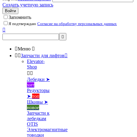
Создать учетную запись
Войти
Запомнить
Я подтверждаю
Согласие на обработку персональных данных



Меню



Запчасти для лифтов

Elevator-
Shop


Лебедки ➤
хит
Редукторы
➤
топ
Шкивы ➤
новое
Запчасти к
лебедкам
OTIS
Электромагнитные
товодки