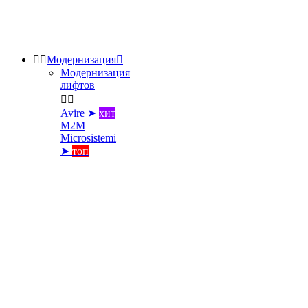


Модернизация

Модернизация
лифтов


Avire ➤
хит
M2M
Microsistemi
➤
топ