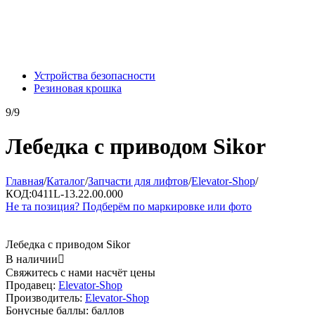
Устройства безопасности
Резиновая крошка
9/9
Лебедка с приводом Sikor
Главная
/
Каталог
/
Запчасти для лифтов
/
Elevator-Shop
/
КОД:
0411L-13.22.00.000
Не та позиция? Подберём по маркировке или фото
Лебедка с приводом Sikor
В наличии

Свяжитесь с нами насчёт цены
Продавец:
Elevator-Shop
Производитель:
Elevator-Shop
Бонусные баллы:
баллов