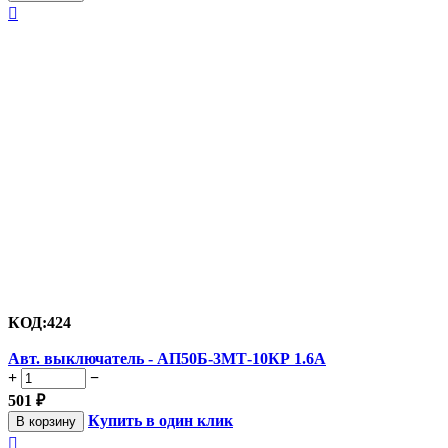

КОД:
424
Авт. выключатель - АП50Б-3МТ-10КР 1.6А
+
−
501
₽
Купить в один клик
В корзину
