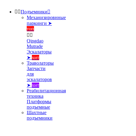


Подъемники

Механизировнные
паркинги ➤
топ


Qingdao
Mutrade
Эскалаторы
➤
хит
Траволаторы
Запчасти
для
эскалаторов
➤
хит
Реабилитационная
техника
Платформы
подъемные
Шахтные
подъемники