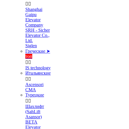


Shanghai
Gaipu
Elevator
Company
SRH - Sicher
Elevator Co.,
Ltd.
Siglen
Греческие ➤
топ


IS technology
Итальянские


Ascensori
CMA
Турецкие


Шахлифт
(SahLift
Asansor)
BETA
Elevator