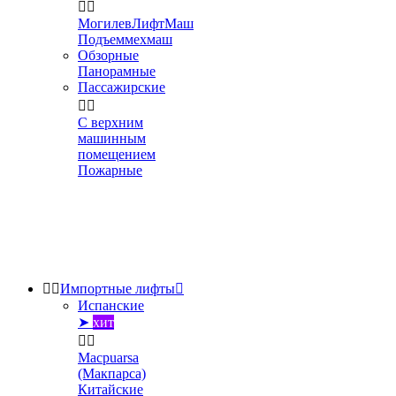


МогилевЛифтМаш
Подъеммехмаш
Обзорные
Панорамные
Пассажирские


С верхним
машинным
помещением
Пожарные


Импортные лифты

Испанские
➤
хит


Macpuarsa
(Макпарса)
Китайские