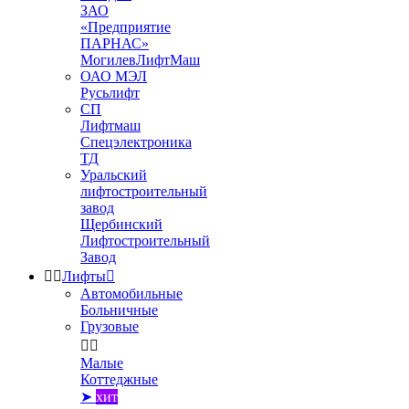
ЗАО
«Предприятие
ПАРНАС»
МогилевЛифтМаш
ОАО МЭЛ
Русьлифт
СП
Лифтмаш
Спецэлектроника
ТД
Уральский
лифтостроительный
завод
Щербинский
Лифтостроительный
Завод


Лифты

Автомобильные
Больничные
Грузовые


Малые
Коттеджные
➤
хит