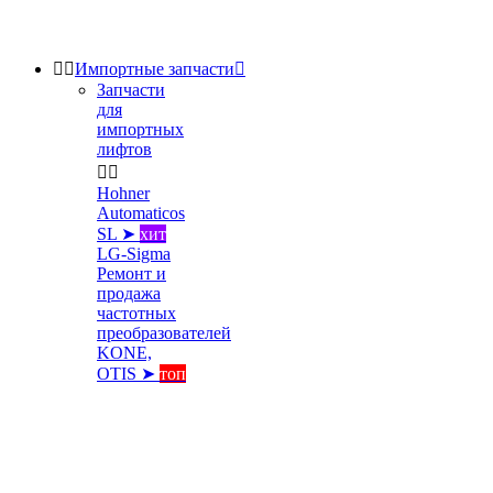


Импортные запчасти

Запчасти
для
импортных
лифтов


Hohner
Automaticos
SL ➤
хит
LG-Sigma
Ремонт и
продажа
частотных
преобразователей
KONE,
OTIS ➤
топ