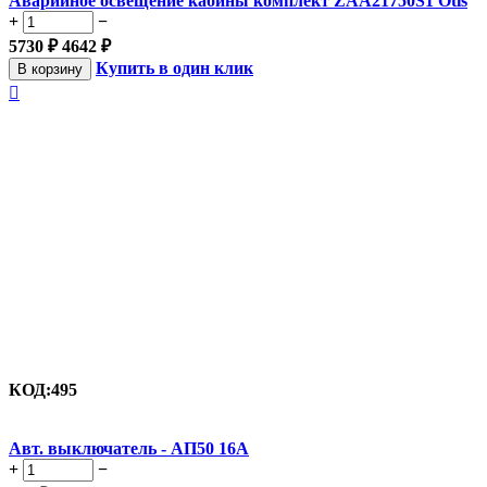
Аварийное освещение кабины комплект ZAA21750S1 Otis
+
−
5730
₽
4642
₽
Купить в один клик
В корзину

КОД:
495
Авт. выключатель - АП50 16А
+
−