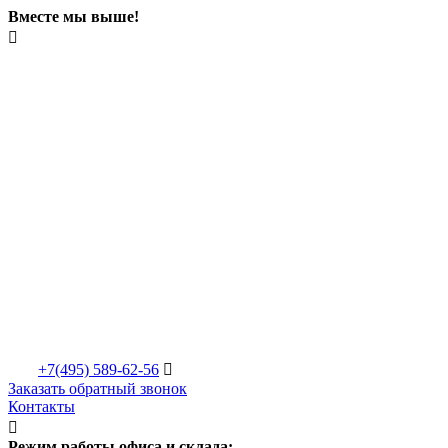
Вместе мы выше!

+7(495)
589-62-56

Заказать обратный звонок
Контакты

Режим работы офиса и склада: