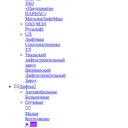
ЗАО
«Предприятие
ПАРНАС»
МогилевЛифтМаш
ОАО МЭЛ
Русьлифт
СП
Лифтмаш
Спецэлектроника
ТД
Уральский
лифтостроительный
завод
Щербинский
Лифтостроительный
Завод


Лифты

Автомобильные
Больничные
Грузовые


Малые
Коттеджные
➤
хит