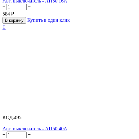
Авт. выключатель - АП50 16А
+
−
584
₽
Купить в один клик
В корзину

КОД:
495
Авт. выключатель - АП50 40А
+
−