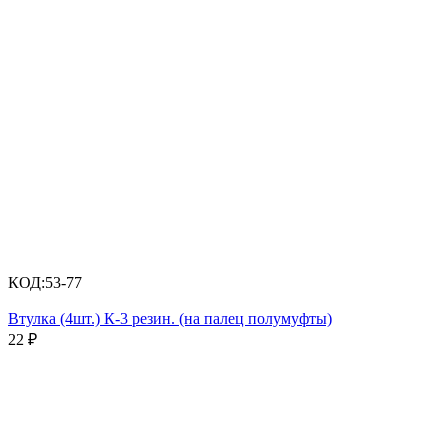
КОД:
53-77
Втулка (4шт.) К-3 резин. (на палец полумуфты)
22
₽