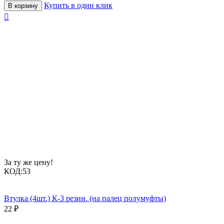
Купить в один клик
В корзину

За ту же цену!
КОД:
53
Втулка (4шт.) К-3 резин. (на палец полумуфты)
22
₽