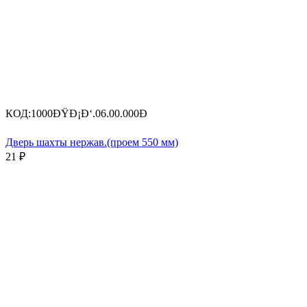
КОД:
1000ÐŸÐ¡Ð‘.06.00.000Ð
Дверь шахты нержав.(проем 550 мм)
21
₽