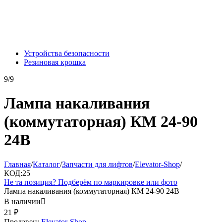
Устройства безопасности
Резиновая крошка
9/9
Лампа накаливания
(коммутаторная) КМ 24-90
24В
Главная
/
Каталог
/
Запчасти для лифтов
/
Elevator-Shop
/
КОД:
25
Не та позиция? Подберём по маркировке или фото
Лампа накаливания (коммутаторная) КМ 24-90 24В
В наличии

21
₽
Продавец:
Elevator-Shop