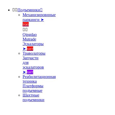


Подъемники

Механизировнные
паркинги ➤
топ


Qingdao
Mutrade
Эскалаторы
➤
хит
Траволаторы
Запчасти
для
эскалаторов
➤
хит
Реабилитационная
техника
Платформы
подъемные
Шахтные
подъемники