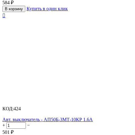
584
₽
Купить в один клик
В корзину

КОД:
424
Авт. выключатель - АП50Б-3МТ-10КР 1.6А
+
−
501
₽