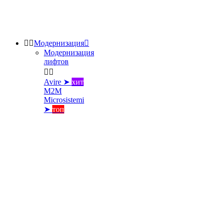


Модернизация

Модернизация
лифтов


Avire ➤
хит
M2M
Microsistemi
➤
топ