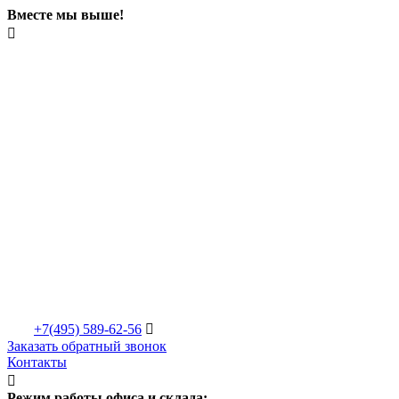
Вместе мы выше!

+7(495)
589-62-56

Заказать обратный звонок
Контакты

Режим работы офиса и склада: