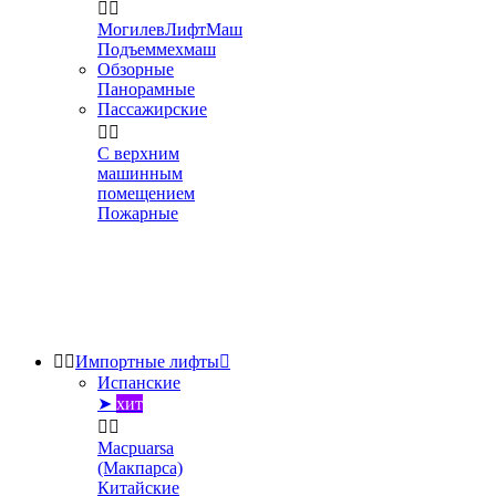


МогилевЛифтМаш
Подъеммехмаш
Обзорные
Панорамные
Пассажирские


С верхним
машинным
помещением
Пожарные


Импортные лифты

Испанские
➤
хит


Macpuarsa
(Макпарса)
Китайские