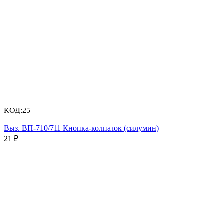
КОД:
25
Выз. ВП-710/711 Кнопка-колпачок (силумин)
21
₽