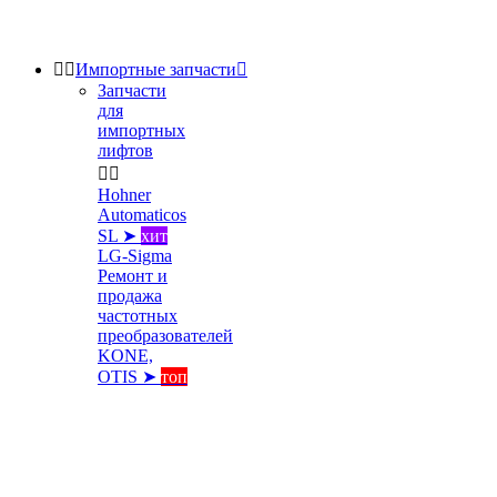


Импортные запчасти

Запчасти
для
импортных
лифтов


Hohner
Automaticos
SL ➤
хит
LG-Sigma
Ремонт и
продажа
частотных
преобразователей
KONE,
OTIS ➤
топ