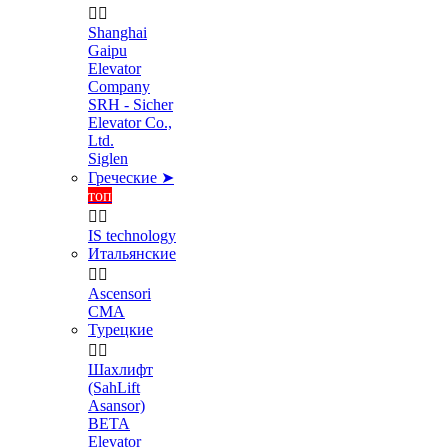


Shanghai
Gaipu
Elevator
Company
SRH - Sicher
Elevator Co.,
Ltd.
Siglen
Греческие ➤
топ


IS technology
Итальянские


Ascensori
CMA
Турецкие


Шахлифт
(SahLift
Asansor)
BETA
Elevator