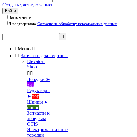
Создать учетную запись
Войти
Запомнить
Я подтверждаю
Согласие на обработку персональных данных



Меню



Запчасти для лифтов

Elevator-
Shop


Лебедки ➤
хит
Редукторы
➤
топ
Шкивы ➤
новое
Запчасти к
лебедкам
OTIS
Электромагнитные
товодки