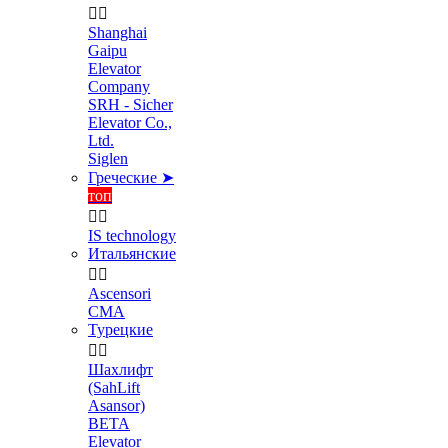


Shanghai
Gaipu
Elevator
Company
SRH - Sicher
Elevator Co.,
Ltd.
Siglen
Греческие ➤
топ


IS technology
Итальянские


Ascensori
CMA
Турецкие


Шахлифт
(SahLift
Asansor)
BETA
Elevator