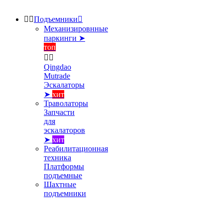


Подъемники

Механизировнные
паркинги ➤
топ


Qingdao
Mutrade
Эскалаторы
➤
хит
Траволаторы
Запчасти
для
эскалаторов
➤
хит
Реабилитационная
техника
Платформы
подъемные
Шахтные
подъемники