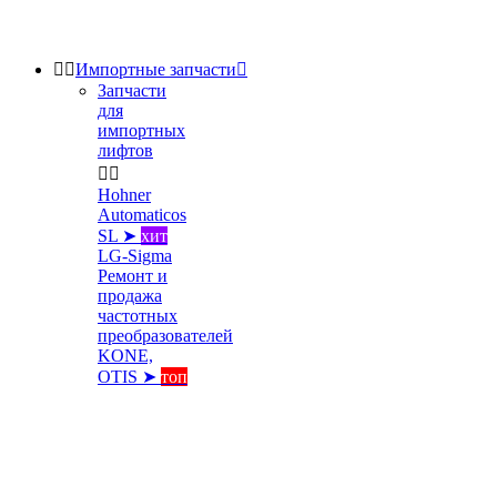


Импортные запчасти

Запчасти
для
импортных
лифтов


Hohner
Automaticos
SL ➤
хит
LG-Sigma
Ремонт и
продажа
частотных
преобразователей
KONE,
OTIS ➤
топ