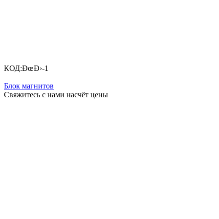
КОД:
ÐœÐ›-1
Блок магнитов
Свяжитесь с нами насчёт цены