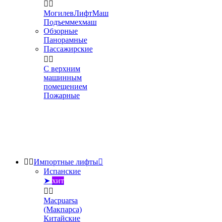


МогилевЛифтМаш
Подъеммехмаш
Обзорные
Панорамные
Пассажирские


С верхним
машинным
помещением
Пожарные


Импортные лифты

Испанские
➤
хит


Macpuarsa
(Макпарса)
Китайские