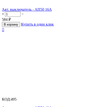
Авт. выключатель - АП50 16А
+
−
584
₽
Купить в один клик
В корзину

КОД:
495