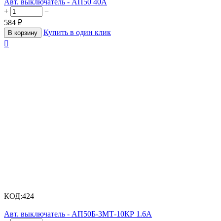
Авт. выключатель - АП50 40А
+
−
584
₽
Купить в один клик
В корзину

КОД:
424
Авт. выключатель - АП50Б-3МТ-10КР 1.6А