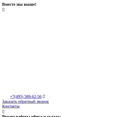
Вместе мы выше!

+7(495)
589-62-56

Заказать обратный звонок
Контакты

Режим работы офиса и склада: