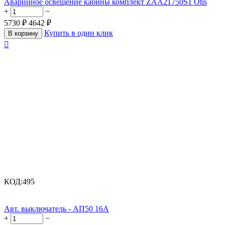
Аварийное освещение кабины комплект ZAA21750S1 Otis
+
−
5730
₽
4642
₽
Купить в один клик
В корзину

КОД:
495
Авт. выключатель - АП50 16А
+
−