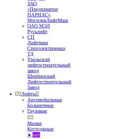
ЗАО
«Предприятие
ПАРНАС»
МогилевЛифтМаш
ОАО МЭЛ
Русьлифт
СП
Лифтмаш
Спецэлектроника
ТД
Уральский
лифтостроительный
завод
Щербинский
Лифтостроительный
Завод


Лифты

Автомобильные
Больничные
Грузовые


Малые
Коттеджные
➤
хит