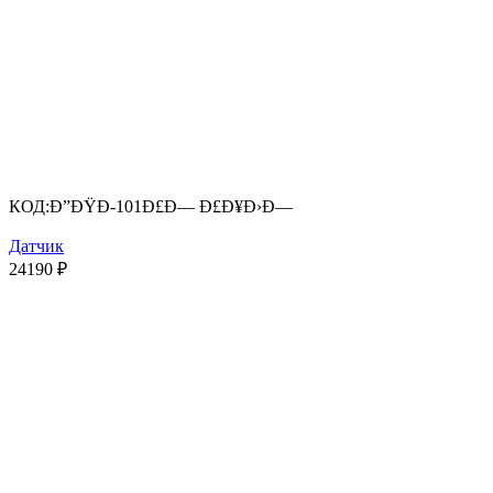
КОД:
Ð”ÐŸÐ­-101Ð£Ð— Ð£Ð¥Ð›Ð—
Датчик
24190
₽