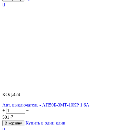

КОД:
424
Авт. выключатель - АП50Б-3МТ-10КР 1.6А
+
−
501
₽
Купить в один клик
В корзину
