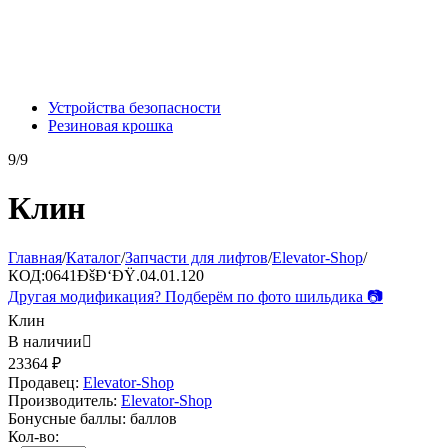
Устройства безопасности
Резиновая крошка
9/9
Клин
Главная
/
Каталог
/
Запчасти для лифтов
/
Elevator-Shop
/
КОД:
0641ÐšÐ‘ÐŸ.04.01.120
Другая модификация? Подберём по фото шильдика 📷
Клин
В наличии

23364
₽
Продавец:
Elevator-Shop
Производитель:
Elevator-Shop
Бонусные баллы:
баллов
Кол-во: