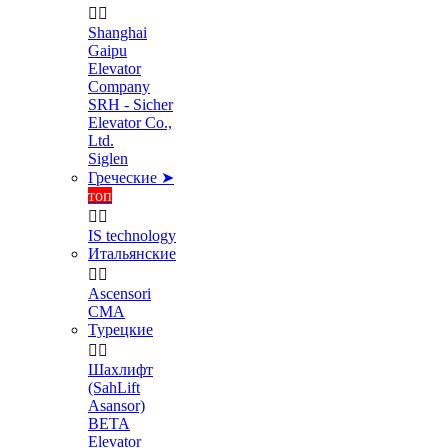


Shanghai
Gaipu
Elevator
Company
SRH - Sicher
Elevator Co.,
Ltd.
Siglen
Греческие ➤
топ


IS technology
Итальянские


Ascensori
CMA
Турецкие


Шахлифт
(SahLift
Asansor)
BETA
Elevator