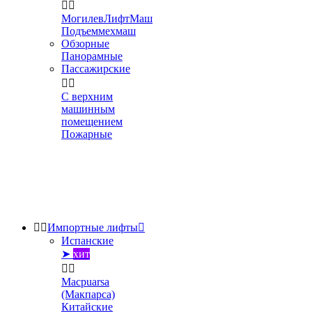


МогилевЛифтМаш
Подъеммехмаш
Обзорные
Панорамные
Пассажирские


С верхним
машинным
помещением
Пожарные


Импортные лифты

Испанские
➤
хит


Macpuarsa
(Макпарса)
Китайские