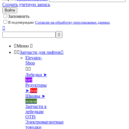
Создать учетную запись
Войти
Запомнить
Я подтверждаю
Согласие на обработку персональных данных



Меню



Запчасти для лифтов

Elevator-
Shop


Лебедки ➤
хит
Редукторы
➤
топ
Шкивы ➤
новое
Запчасти к
лебедкам
OTIS
Электромагнитные
товодки