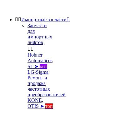


Импортные запчасти

Запчасти
для
импортных
лифтов


Hohner
Automaticos
SL ➤
хит
LG-Sigma
Ремонт и
продажа
частотных
преобразователей
KONE,
OTIS ➤
топ