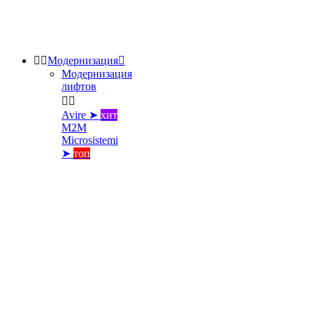


Модернизация

Модернизация
лифтов


Avire ➤
хит
M2M
Microsistemi
➤
топ