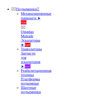


Подъемники

Механизировнные
паркинги ➤
топ


Qingdao
Mutrade
Эскалаторы
➤
хит
Траволаторы
Запчасти
для
эскалаторов
➤
хит
Реабилитационная
техника
Платформы
подъемные
Шахтные
подъемники