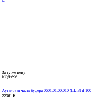
За ту же цену!
КОД:
696
Аутановая часть буфера 0601.01.00.010 (ЩЛЗ) d-100
22361
₽