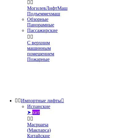


МогилевЛифтМаш
Подъеммехмаш
Обзорные
Панорамные
Пассажирские


С верхним
машинным
помещением
Пожарные


Импортные лифты

Испанские
➤
хит


Macpuarsa
(Макпарса)
Китайские