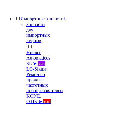


Импортные запчасти

Запчасти
для
импортных
лифтов


Hohner
Automaticos
SL ➤
хит
LG-Sigma
Ремонт и
продажа
частотных
преобразователей
KONE,
OTIS ➤
топ