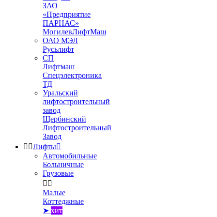
ЗАО
«Предприятие
ПАРНАС»
МогилевЛифтМаш
ОАО МЭЛ
Русьлифт
СП
Лифтмаш
Спецэлектроника
ТД
Уральский
лифтостроительный
завод
Щербинский
Лифтостроительный
Завод


Лифты

Автомобильные
Больничные
Грузовые


Малые
Коттеджные
➤
хит