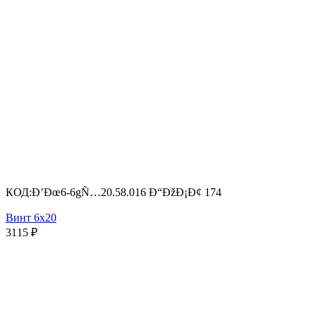
КОД:
Ð’Ðœ6-6gÑ…20.58.016 Ð“ÐžÐ¡Ð¢ 174
Винт 6х20
3115
₽