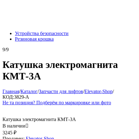
Устройства безопасности
Резиновая крошка
9/9
Катушка электромагнита
КМТ-3А
Главная
/
Каталог
/
Запчасти для лифтов
/
Elevator-Shop
/
КОД:
3829-A
Не та позиция? Подберём по маркировке или фото
Катушка электромагнита КМТ-3А
В наличии

3245
₽
Продавец:
Elevator-Shop