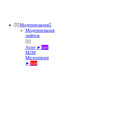


Модернизация

Модернизация
лифтов


Avire ➤
хит
M2M
Microsistemi
➤
топ