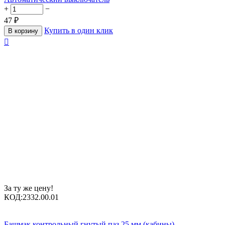
+
−
47
₽
Купить в один клик
В корзину

За ту же цену!
КОД:
2332.00.01
Башмак контрольный гнутый паз 25 мм (кабины)