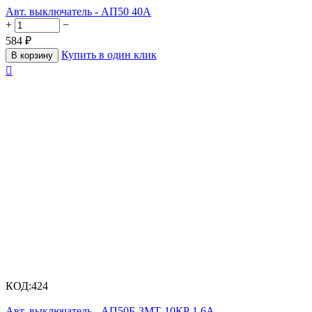
Авт. выключатель - АП50 40А
+
−
584
₽
Купить в один клик
В корзину

КОД:
424
Авт. выключатель - АП50Б-3МТ-10КР 1.6А