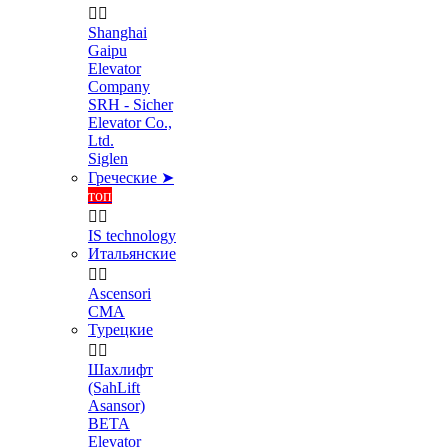


Shanghai
Gaipu
Elevator
Company
SRH - Sicher
Elevator Co.,
Ltd.
Siglen
Греческие ➤
топ


IS technology
Итальянские


Ascensori
CMA
Турецкие


Шахлифт
(SahLift
Asansor)
BETA
Elevator