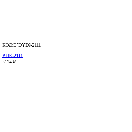
КОД:
Ð’ÐŸÐš-2111
ВПК-2111
3174
₽