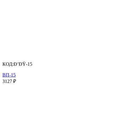
КОД:
Ð’ÐŸ-15
ВП-15
3127
₽