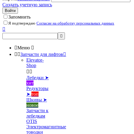
Создать учетную запись
Войти
Запомнить
Я подтверждаю
Согласие на обработку персональных данных



Меню



Запчасти для лифтов

Elevator-
Shop


Лебедки ➤
хит
Редукторы
➤
топ
Шкивы ➤
новое
Запчасти к
лебедкам
OTIS
Электромагнитные
товодки