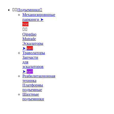


Подъемники

Механизировнные
паркинги ➤
топ


Qingdao
Mutrade
Эскалаторы
➤
хит
Траволаторы
Запчасти
для
эскалаторов
➤
хит
Реабилитационная
техника
Платформы
подъемные
Шахтные
подъемники