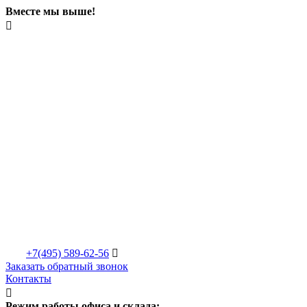
Вместе мы выше!

+7(495)
589-62-56

Заказать обратный звонок
Контакты

Режим работы офиса и склада: