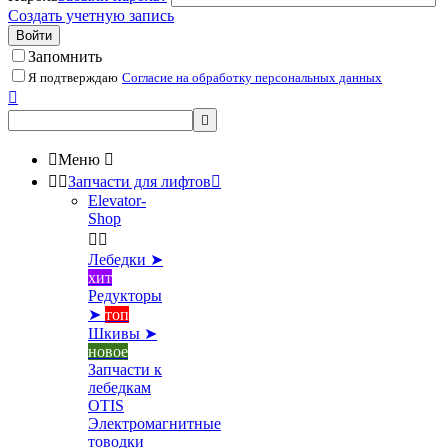
Создать учетную запись
Войти
Запомнить
Я подтверждаю
Согласие на обработку персональных данных



Меню



Запчасти для лифтов

Elevator-
Shop


Лебедки ➤
хит
Редукторы
➤
топ
Шкивы ➤
новое
Запчасти к
лебедкам
OTIS
Электромагнитные
товодки