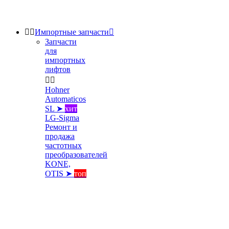


Импортные запчасти

Запчасти
для
импортных
лифтов


Hohner
Automaticos
SL ➤
хит
LG-Sigma
Ремонт и
продажа
частотных
преобразователей
KONE,
OTIS ➤
топ