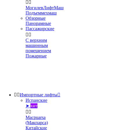


МогилевЛифтМаш
Подъеммехмаш
Обзорные
Панорамные
Пассажирские


С верхним
машинным
помещением
Пожарные


Импортные лифты

Испанские
➤
хит


Macpuarsa
(Макпарса)
Китайские