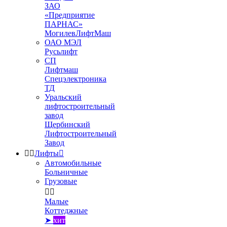
ЗАО
«Предприятие
ПАРНАС»
МогилевЛифтМаш
ОАО МЭЛ
Русьлифт
СП
Лифтмаш
Спецэлектроника
ТД
Уральский
лифтостроительный
завод
Щербинский
Лифтостроительный
Завод


Лифты

Автомобильные
Больничные
Грузовые


Малые
Коттеджные
➤
хит