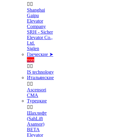


Shanghai
Gaipu
Elevator
Company
SRH - Sicher
Elevator Co.,
Ltd.
Siglen
Греческие ➤
топ


IS technology
Итальянские


Ascensori
CMA
Турецкие


Шахлифт
(SahLift
Asansor)
BETA
Elevator