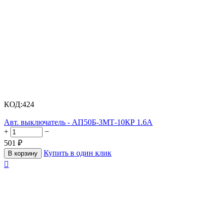
КОД:
424
Авт. выключатель - АП50Б-3МТ-10КР 1.6А
+
−
501
₽
Купить в один клик
В корзину
