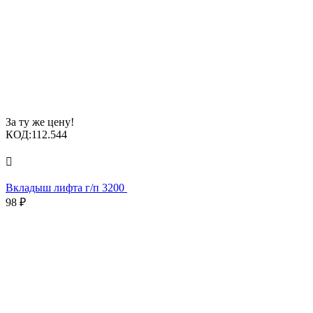
За ту же цену!
КОД:
112.544

Вкладыш лифта г/п 3200
98
₽