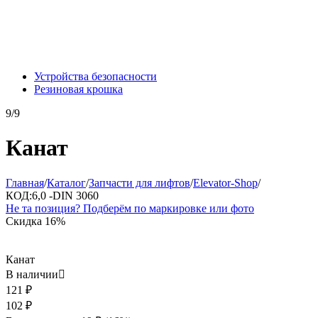
Устройства безопасности
Резиновая крошка
9/9
Канат
Главная
/
Каталог
/
Запчасти для лифтов
/
Elevator-Shop
/
КОД:
6,0 -DIN 3060
Не та позиция? Подберём по маркировке или фото
Скидка
16%
Канат
В наличии

121
₽
102
₽