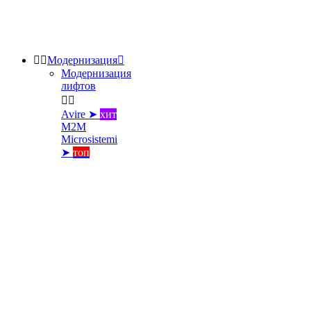


Модернизация

Модернизация
лифтов


Avire ➤
хит
M2M
Microsistemi
➤
топ