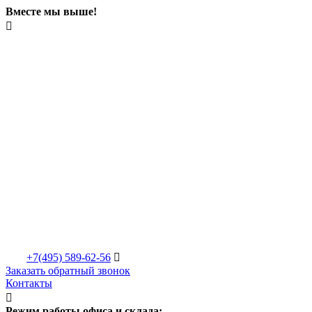
Вместе мы выше!

+7(495)
589-62-56

Заказать обратный звонок
Контакты

Режим работы офиса и склада: