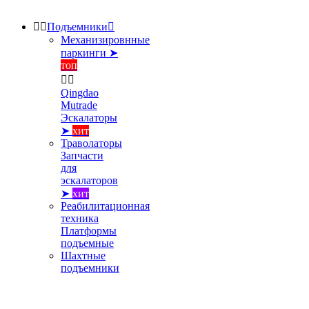


Подъемники

Механизировнные
паркинги ➤
топ


Qingdao
Mutrade
Эскалаторы
➤
хит
Траволаторы
Запчасти
для
эскалаторов
➤
хит
Реабилитационная
техника
Платформы
подъемные
Шахтные
подъемники