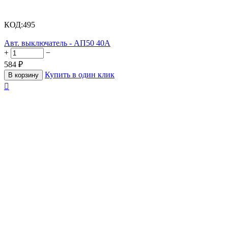
КОД:
495
Авт. выключатель - АП50 40А
+
−
584
₽
Купить в один клик
В корзину
