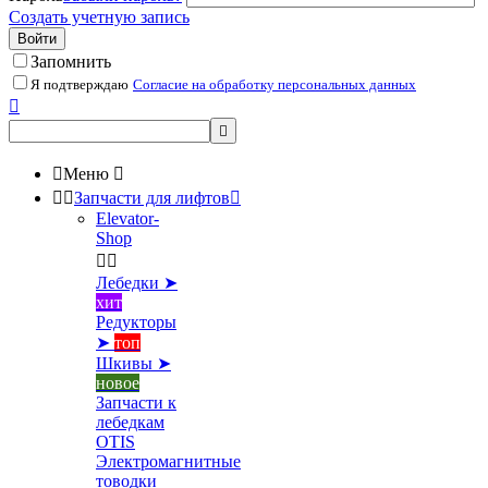
Создать учетную запись
Войти
Запомнить
Я подтверждаю
Согласие на обработку персональных данных



Меню



Запчасти для лифтов

Elevator-
Shop


Лебедки ➤
хит
Редукторы
➤
топ
Шкивы ➤
новое
Запчасти к
лебедкам
OTIS
Электромагнитные
товодки