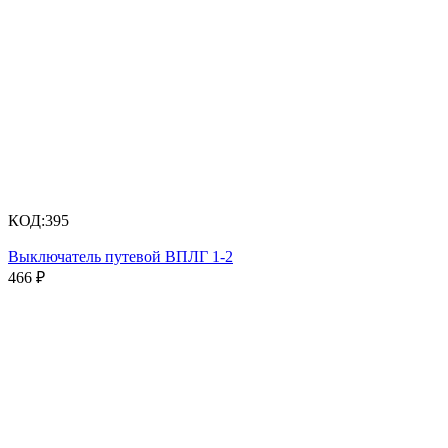
КОД:
395
Выключатель путевой ВПЛГ 1-2
466
₽