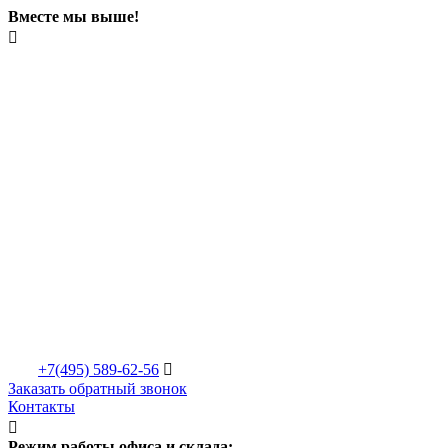
Вместе мы выше!

+7(495)
589-62-56

Заказать обратный звонок
Контакты

Режим работы офиса и склада: