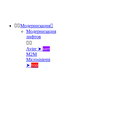


Модернизация

Модернизация
лифтов


Avire ➤
хит
M2M
Microsistemi
➤
топ