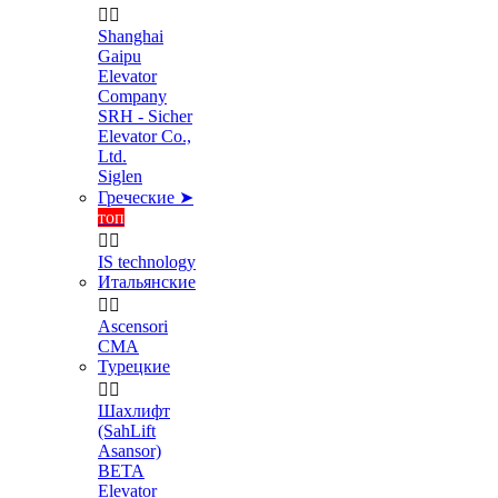


Shanghai
Gaipu
Elevator
Company
SRH - Sicher
Elevator Co.,
Ltd.
Siglen
Греческие ➤
топ


IS technology
Итальянские


Ascensori
CMA
Турецкие


Шахлифт
(SahLift
Asansor)
BETA
Elevator