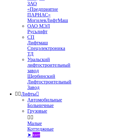
ЗАО
«Предприятие
ПАРНАС»
МогилевЛифтМаш
ОАО МЭЛ
Русьлифт
СП
Лифтмаш
Спецэлектроника
ТД
Уральский
лифтостроительный
завод
Щербинский
Лифтостроительный
Завод


Лифты

Автомобильные
Больничные
Грузовые


Малые
Коттеджные
➤
хит