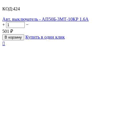
КОД:
424
Авт. выключатель - АП50Б-3МТ-10КР 1.6А
+
−
501
₽
Купить в один клик
В корзину
