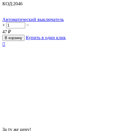
КОД:
2046
Автоматический выключатель
+
−
47
₽
Купить в один клик
В корзину

За ту же цену!