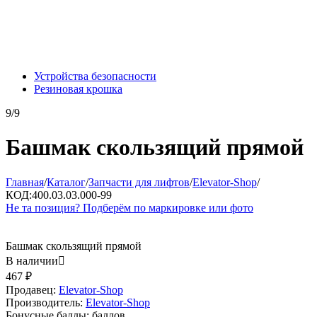
Устройства безопасности
Резиновая крошка
9/9
Башмак скользящий прямой
Главная
/
Каталог
/
Запчасти для лифтов
/
Elevator-Shop
/
КОД:
400.03.03.000-99
Не та позиция? Подберём по маркировке или фото
Башмак скользящий прямой
В наличии

467
₽
Продавец:
Elevator-Shop
Производитель:
Elevator-Shop
Бонусные баллы:
баллов