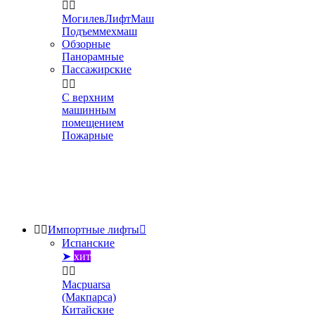


МогилевЛифтМаш
Подъеммехмаш
Обзорные
Панорамные
Пассажирские


С верхним
машинным
помещением
Пожарные


Импортные лифты

Испанские
➤
хит


Macpuarsa
(Макпарса)
Китайские