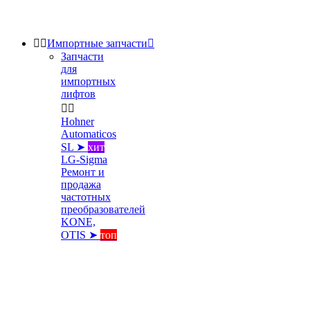


Импортные запчасти

Запчасти
для
импортных
лифтов


Hohner
Automaticos
SL ➤
хит
LG-Sigma
Ремонт и
продажа
частотных
преобразователей
KONE,
OTIS ➤
топ