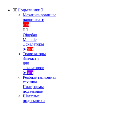


Подъемники

Механизировнные
паркинги ➤
топ


Qingdao
Mutrade
Эскалаторы
➤
хит
Траволаторы
Запчасти
для
эскалаторов
➤
хит
Реабилитационная
техника
Платформы
подъемные
Шахтные
подъемники