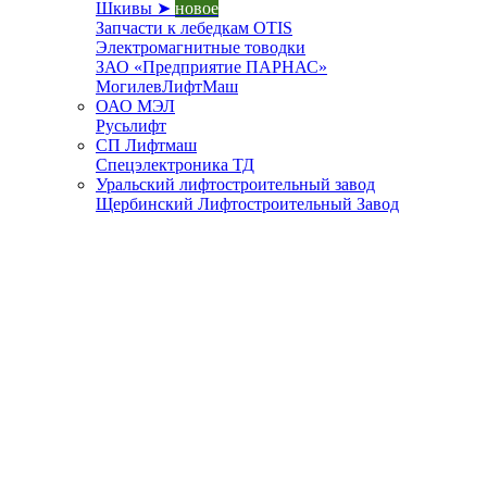
Шкивы ➤
новое
Запчасти к лебедкам OTIS
Электромагнитные товодки
ЗАО «Предприятие ПАРНАС»
МогилевЛифтМаш
ОАО МЭЛ
Русьлифт
СП Лифтмаш
Спецэлектроника ТД
Уральский лифтостроительный завод
Щербинский Лифтостроительный Завод