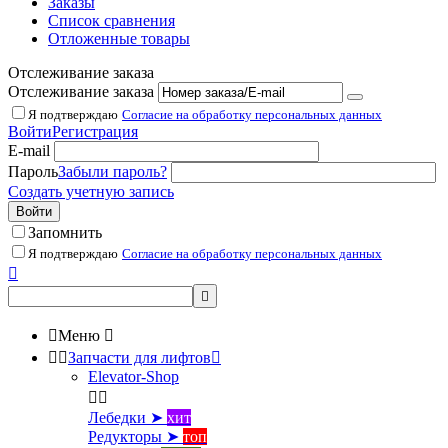
Заказы
Список сравнения
Отложенные товары
Отслеживание заказа
Отслеживание заказа
Я подтверждаю
Согласие на обработку персональных данных
Войти
Регистрация
E-mail
Пароль
Забыли пароль?
Создать учетную запись
Войти
Запомнить
Я подтверждаю
Согласие на обработку персональных данных



Меню



Запчасти для лифтов

Elevator-Shop


Лебедки ➤
хит
Редукторы ➤
топ