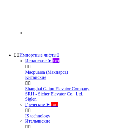


Импортные лифты

Испанские ➤
хит


Macpuarsa (Макпарса)
Китайские


Shanghai Gaipu Elevator Company
SRH - Sicher Elevator Co., Ltd.
Siglen
Греческие ➤
топ


IS technology
Итальянские

