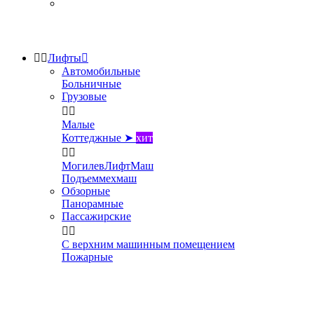


Лифты

Автомобильные
Больничные
Грузовые


Малые
Коттеджные ➤
хит


МогилевЛифтМаш
Подъеммехмаш
Обзорные
Панорамные
Пассажирские


С верхним машинным помещением
Пожарные