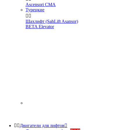
Ascensori CMA
Турецкие


Шахлифт (SahLift Asansor)
BETA Elevator


Двигатели для лифтов
