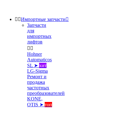


Импортные запчасти

Запчасти
для
импортных
лифтов


Hohner
Automaticos
SL ➤
хит
LG-Sigma
Ремонт и
продажа
частотных
преобразователей
KONE,
OTIS ➤
топ