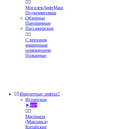


МогилевЛифтМаш
Подъеммехмаш
Обзорные
Панорамные
Пассажирские


С верхним
машинным
помещением
Пожарные


Импортные лифты

Испанские
➤
хит


Macpuarsa
(Макпарса)
Китайские