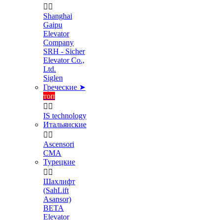


Shanghai
Gaipu
Elevator
Company
SRH - Sicher
Elevator Co.,
Ltd.
Siglen
Греческие ➤
топ


IS technology
Итальянские


Ascensori
CMA
Турецкие


Шахлифт
(SahLift
Asansor)
BETA
Elevator