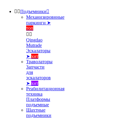


Подъемники

Механизировнные
паркинги ➤
топ


Qingdao
Mutrade
Эскалаторы
➤
хит
Траволаторы
Запчасти
для
эскалаторов
➤
хит
Реабилитационная
техника
Платформы
подъемные
Шахтные
подъемники