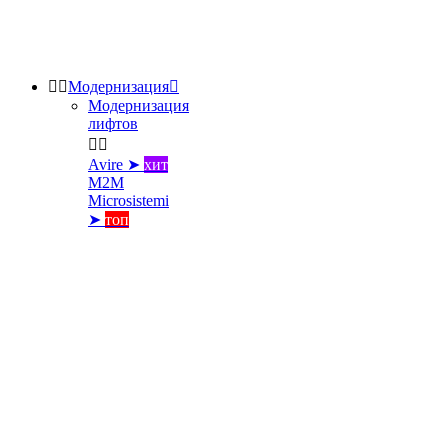


Модернизация

Модернизация
лифтов


Avire ➤
хит
M2M
Microsistemi
➤
топ