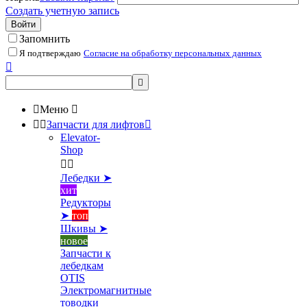
Создать учетную запись
Войти
Запомнить
Я подтверждаю
Согласие на обработку персональных данных



Меню



Запчасти для лифтов

Elevator-
Shop


Лебедки ➤
хит
Редукторы
➤
топ
Шкивы ➤
новое
Запчасти к
лебедкам
OTIS
Электромагнитные
товодки