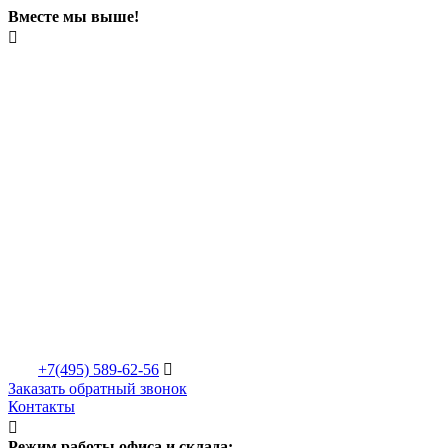
Вместе мы выше!

+7(495)
589-62-56

Заказать обратный звонок
Контакты

Режим работы офиса и склада: