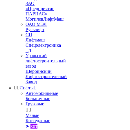
ЗАО
«Предприятие
ПАРНАС»
МогилевЛифтМаш
ОАО МЭЛ
Русьлифт
СП
Лифтмаш
Спецэлектроника
ТД
Уральский
лифтостроительный
завод
Щербинский
Лифтостроительный
Завод


Лифты

Автомобильные
Больничные
Грузовые


Малые
Коттеджные
➤
хит