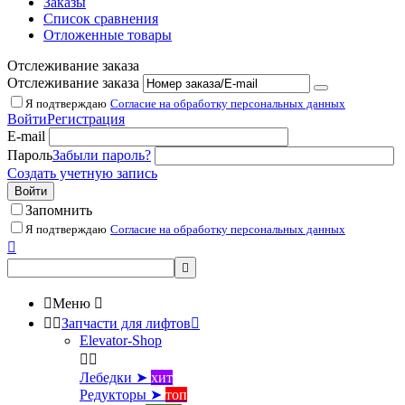
Заказы
Список сравнения
Отложенные товары
Отслеживание заказа
Отслеживание заказа
Я подтверждаю
Согласие на обработку персональных данных
Войти
Регистрация
E-mail
Пароль
Забыли пароль?
Создать учетную запись
Войти
Запомнить
Я подтверждаю
Согласие на обработку персональных данных



Меню



Запчасти для лифтов

Elevator-Shop


Лебедки ➤
хит
Редукторы ➤
топ