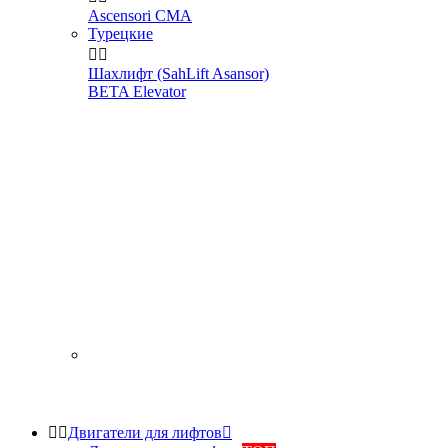
Ascensori CMA
Турецкие


Шахлифт (SahLift Asansor)
BETA Elevator


Двигатели для лифтов
