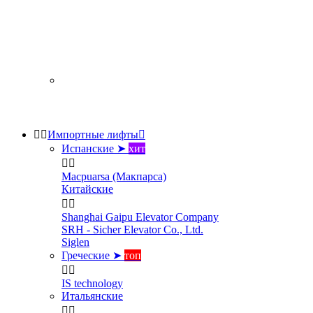


Импортные лифты

Испанские ➤
хит


Macpuarsa (Макпарса)
Китайские


Shanghai Gaipu Elevator Company
SRH - Sicher Elevator Co., Ltd.
Siglen
Греческие ➤
топ


IS technology
Итальянские

