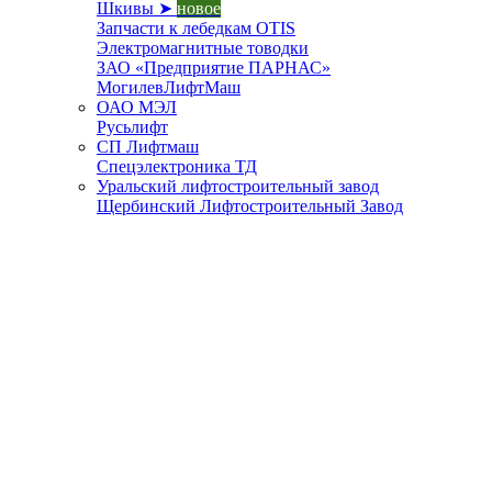
Шкивы ➤
новое
Запчасти к лебедкам OTIS
Электромагнитные товодки
ЗАО «Предприятие ПАРНАС»
МогилевЛифтМаш
ОАО МЭЛ
Русьлифт
СП Лифтмаш
Спецэлектроника ТД
Уральский лифтостроительный завод
Щербинский Лифтостроительный Завод