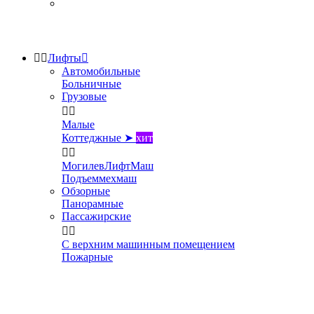


Лифты

Автомобильные
Больничные
Грузовые


Малые
Коттеджные ➤
хит


МогилевЛифтМаш
Подъеммехмаш
Обзорные
Панорамные
Пассажирские


С верхним машинным помещением
Пожарные