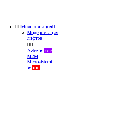


Модернизация

Модернизация
лифтов


Avire ➤
хит
M2M
Microsistemi
➤
топ