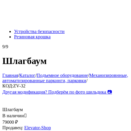
Устройства безопасности
Резиновая крошка
9/9
Шлагбаум
Главная
/
Каталог
/
Подъемное оборудование
/
Механизировнные,
автоматизированные паркинги, парковки
/
КОД:
ZV-32
Другая модификация? Подберём по фото шильдика 📷
Шлагбаум
В наличии

79000
₽
Продавец:
Elevator-Shop