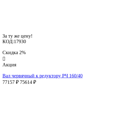
За ту же цену!
КОД:
17930
Скидка
2%

Aкция
Вал червячный к редуктору РЧ 160/40
77157
₽
75614
₽