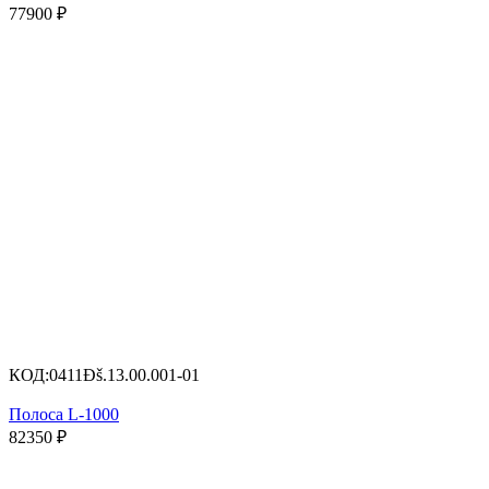
77900
₽
КОД:
0411Ðš.13.00.001-01
Полоса L-1000
82350
₽