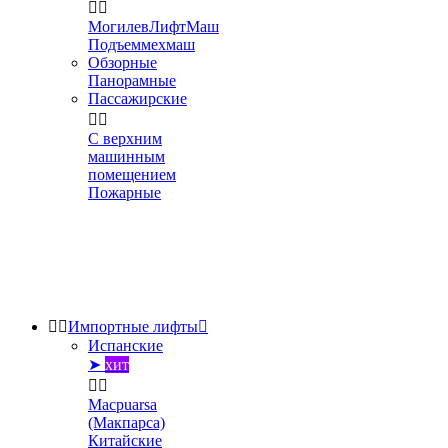


МогилевЛифтМаш
Подъеммехмаш
Обзорные
Панорамные
Пассажирские


С верхним
машинным
помещением
Пожарные


Импортные лифты

Испанские
➤
хит


Macpuarsa
(Макпарса)
Китайские