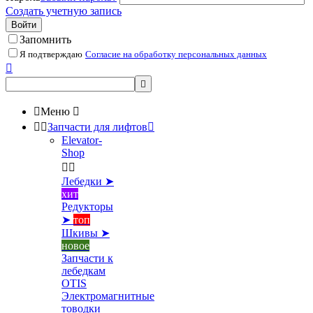
Создать учетную запись
Войти
Запомнить
Я подтверждаю
Согласие на обработку персональных данных



Меню



Запчасти для лифтов

Elevator-
Shop


Лебедки ➤
хит
Редукторы
➤
топ
Шкивы ➤
новое
Запчасти к
лебедкам
OTIS
Электромагнитные
товодки