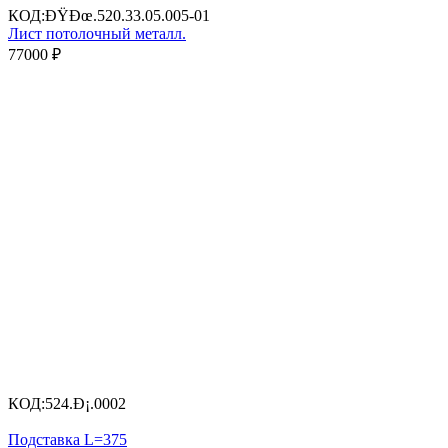
КОД:
ÐŸÐœ.520.33.05.005-01
Лист потолочный металл.
77000
₽
КОД:
524.Ð¡.0002
Подставка L=375