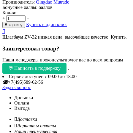
Производитель:
Qingdao Mutrade
Бонусные баллы:
баллов
Кол-во:
+
−
Купить в один клик
В корзину

Шлагбаум ZV-32 низкая цена, высочайшее качество. Купить.
Заинтересовал товар?
Наши менеджеры проконсультируют вас по всем вопросам
💬 Написать в поддержку
.
Сервис доступен с 09.00 до 18.00
☎
+7(495)589-62-56
Задать вопрос
Доставка
Оплата
Выгода

Доставка

Варианты оплаты
Наши преимушества