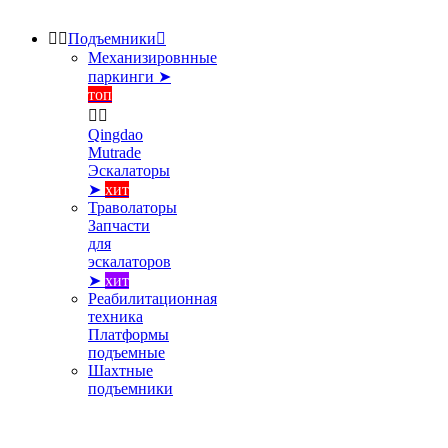


Подъемники

Механизировнные
паркинги ➤
топ


Qingdao
Mutrade
Эскалаторы
➤
хит
Траволаторы
Запчасти
для
эскалаторов
➤
хит
Реабилитационная
техника
Платформы
подъемные
Шахтные
подъемники