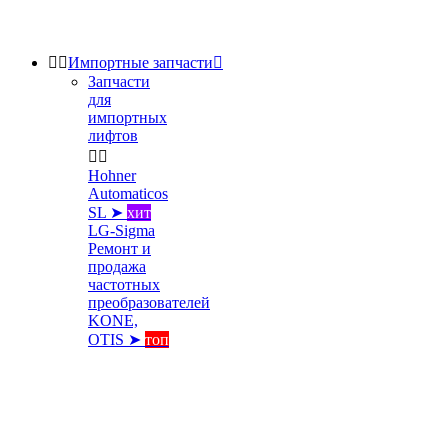


Импортные запчасти

Запчасти
для
импортных
лифтов


Hohner
Automaticos
SL ➤
хит
LG-Sigma
Ремонт и
продажа
частотных
преобразователей
KONE,
OTIS ➤
топ