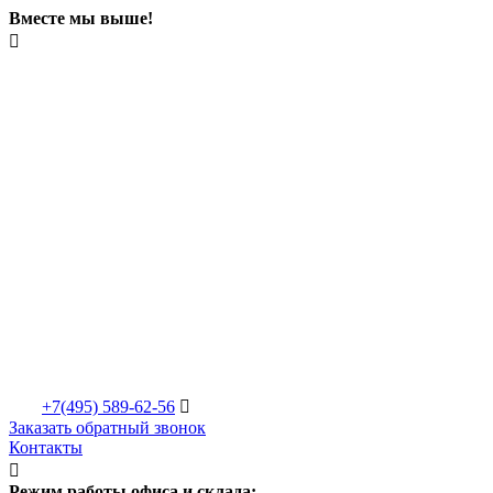
Вместе мы выше!

+7(495)
589-62-56

Заказать обратный звонок
Контакты

Режим работы офиса и склада: