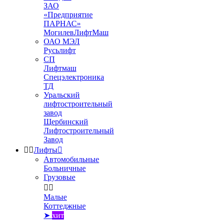
ЗАО
«Предприятие
ПАРНАС»
МогилевЛифтМаш
ОАО МЭЛ
Русьлифт
СП
Лифтмаш
Спецэлектроника
ТД
Уральский
лифтостроительный
завод
Щербинский
Лифтостроительный
Завод


Лифты

Автомобильные
Больничные
Грузовые


Малые
Коттеджные
➤
хит