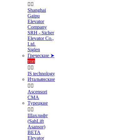


Shanghai
Gaipu
Elevator
Company
SRH - Sicher
Elevator Co.,
Ltd.
Siglen
Греческие ➤
топ


IS technology
Итальянские


Ascensori
CMA
Турецкие


Шахлифт
(SahLift
Asansor)
BETA
Elevator