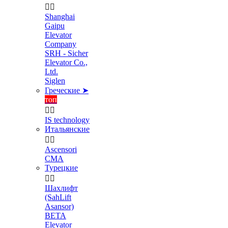


Shanghai
Gaipu
Elevator
Company
SRH - Sicher
Elevator Co.,
Ltd.
Siglen
Греческие ➤
топ


IS technology
Итальянские


Ascensori
CMA
Турецкие


Шахлифт
(SahLift
Asansor)
BETA
Elevator