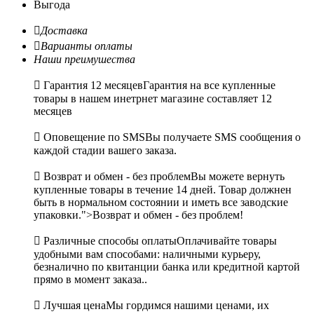
Выгода

Доставка

Варианты оплаты
Наши преимушества

Гарантия 12 месяцев
Гарантия на все купленные
товары в нашем инетрнет магазине составляет 12
месяцев

Оповещение по SMS
Вы получаете SMS сообщения о
каждой стадии вашего заказа.

Возврат и обмен - без проблем
Вы можете вернуть
купленные товары в течение 14 дней. Товар должнен
быть в нормальном состоянии и иметь все заводские
упаковки.">Возврат и обмен - без проблем!

Различные способы оплаты
Оплачивайте товары
удобными вам способами: наличными курьеру,
безналично по квитанции банка или кредитной картой
прямо в момент заказа..

Лучшая цена
Мы гордимся нашими ценами, их