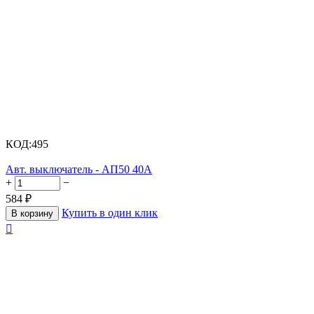
КОД:
495
Авт. выключатель - АП50 40А
+
−
584
₽
Купить в один клик
В корзину
