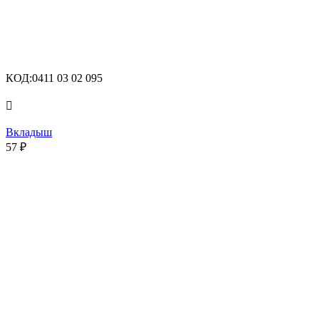
КОД:
0411 03 02 095

Вкладыш
57
₽