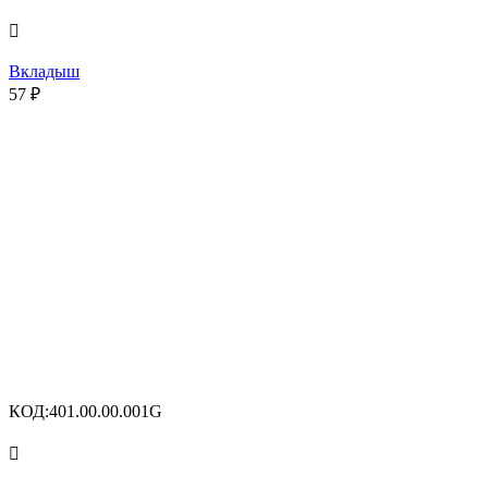

Вкладыш
57
₽
КОД:
401.00.00.001G
