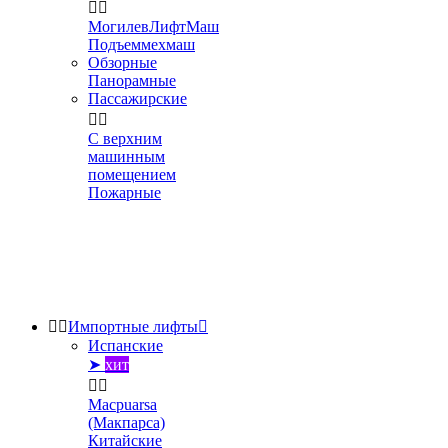


МогилевЛифтМаш
Подъеммехмаш
Обзорные
Панорамные
Пассажирские


С верхним
машинным
помещением
Пожарные


Импортные лифты

Испанские
➤
хит


Macpuarsa
(Макпарса)
Китайские