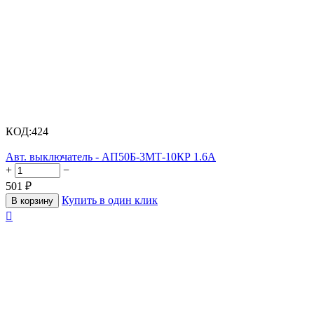
КОД:
424
Авт. выключатель - АП50Б-3МТ-10КР 1.6А
+
−
501
₽
Купить в один клик
В корзину
