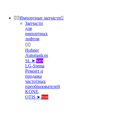


Импортные запчасти

Запчасти
для
импортных
лифтов


Hohner
Automaticos
SL ➤
хит
LG-Sigma
Ремонт и
продажа
частотных
преобразователей
KONE,
OTIS ➤
топ