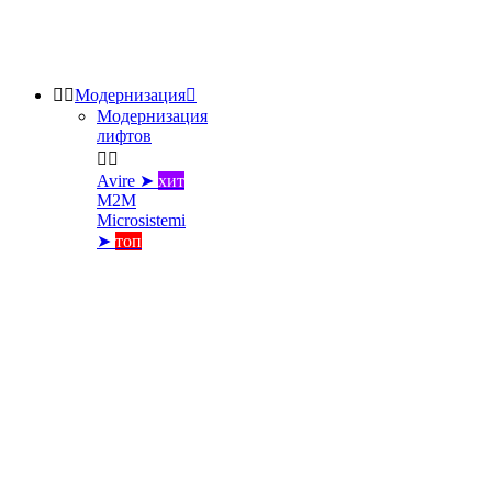


Модернизация

Модернизация
лифтов


Avire ➤
хит
M2M
Microsistemi
➤
топ