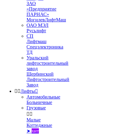
ЗАО
«Предприятие
ПАРНАС»
МогилевЛифтМаш
ОАО МЭЛ
Русьлифт
СП
Лифтмаш
Спецэлектроника
ТД
Уральский
лифтостроительный
завод
Щербинский
Лифтостроительный
Завод


Лифты

Автомобильные
Больничные
Грузовые


Малые
Коттеджные
➤
хит