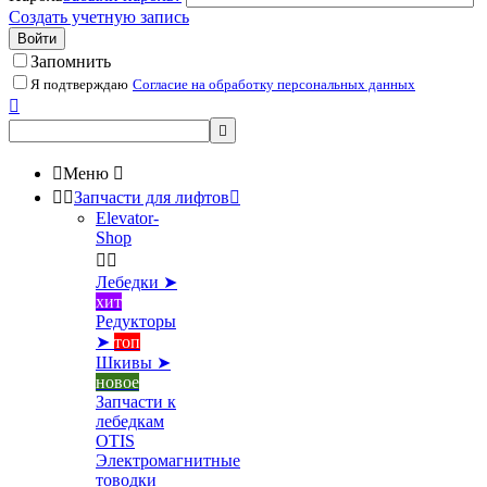
Создать учетную запись
Войти
Запомнить
Я подтверждаю
Согласие на обработку персональных данных



Меню



Запчасти для лифтов

Elevator-
Shop


Лебедки ➤
хит
Редукторы
➤
топ
Шкивы ➤
новое
Запчасти к
лебедкам
OTIS
Электромагнитные
товодки