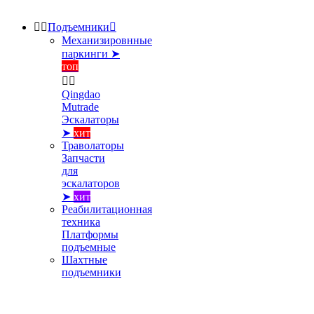


Подъемники

Механизировнные
паркинги ➤
топ


Qingdao
Mutrade
Эскалаторы
➤
хит
Траволаторы
Запчасти
для
эскалаторов
➤
хит
Реабилитационная
техника
Платформы
подъемные
Шахтные
подъемники