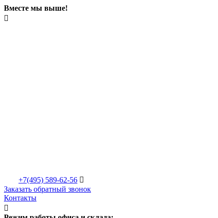
Вместе мы выше!

+7(495)
589-62-56

Заказать обратный звонок
Контакты

Режим работы офиса и склада: